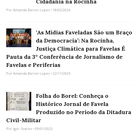
Cidadania na Rocinha
Por
Amanda Baroni Lopes
• 18/02/2026
‘As Mídias Faveladas São um Braço
da Democracia’: Na Rocinha,
Justiça Climática para Favelas É
Pauta da 3° Conferência de Jornalismo de
Favelas e Periferias
Por
Amanda Baroni Lopes
• 22/11/2025
Folha do Borel: Conheça o
Histórico Jornal de Favela
Produzido no Período da Ditadura
Civil-Militar
Por
Igor Soares
• 09/01/2025