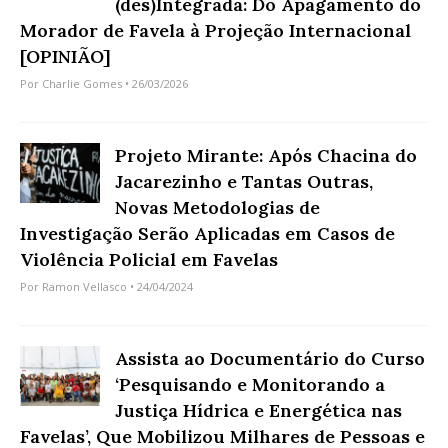
(des)Integrada: Do Apagamento do
Morador de Favela à Projeção Internacional
[OPINIÃO]
Por
Charlie Gomes
• 26/03/2026
Projeto Mirante: Após Chacina do
Jacarezinho e Tantas Outras,
Novas Metodologias de
Investigação Serão Aplicadas em Casos de
Violência Policial em Favelas
Por
Ramon Vellasco
• 24/04/2024
Assista ao Documentário do Curso
‘Pesquisando e Monitorando a
Justiça Hídrica e Energética nas
Favelas’, Que Mobilizou Milhares de Pessoas e