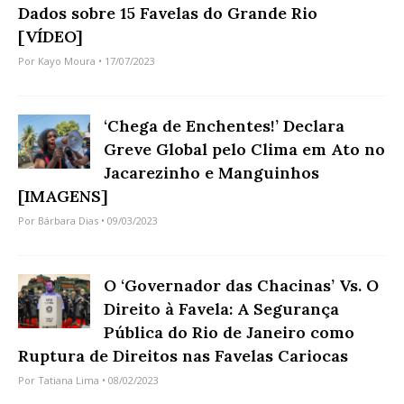
Dados sobre 15 Favelas do Grande Rio
[VÍDEO]
Por
Kayo Moura
• 17/07/2023
‘Chega de Enchentes!’ Declara
Greve Global pelo Clima em Ato no
Jacarezinho e Manguinhos
[IMAGENS]
Por
Bárbara Dias
• 09/03/2023
O ‘Governador das Chacinas’ Vs. O
Direito à Favela: A Segurança
Pública do Rio de Janeiro como
Ruptura de Direitos nas Favelas Cariocas
Por
Tatiana Lima
• 08/02/2023