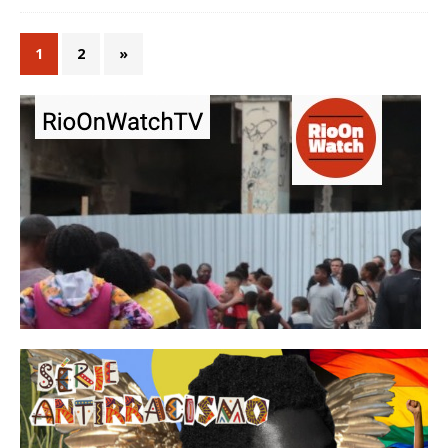
1
2
»