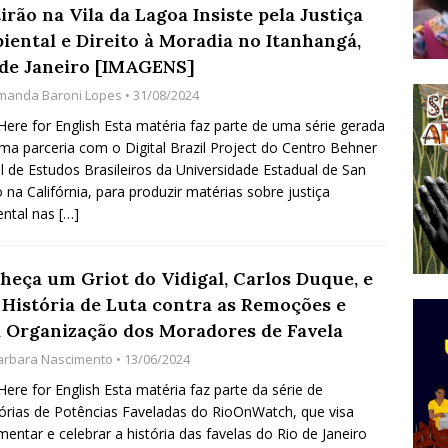
rão na Vila da Lagoa Insiste pela Justiça
do Começou com uma Praça em Ramos [OPINIÃO]
iental e Direito à Moradia no Itanhangá,
 de Janeiro [IMAGENS]
manda Baroni Lopes
• 31/08/2024
tirão Agroecológico com os Povos das Águas Reúne
 Here for English Esta matéria faz parte de uma série gerada
lantio e Inauguração da Feira da Praia do Remanso
ma parceria com o Digital Brazil Project do Centro Behner
COBERTURA DE EVENTOS
el de Estudos Brasileiros da Universidade Estadual de San
 na Califórnia, para produzir matérias sobre justiça
ens Fluminenses, Cronicamente Abandonados,
ental nas
[…]
sórcio Nova Via Mobilidade 10 Anos Após Rio2016
O
heça um Griot do Vidigal, Carlos Duque, e
 História de Luta contra as Remoções e
a Organização dos Moradores de Favela
arbara Nascimento
• 13/06/2024
 Here for English Esta matéria faz parte da série de
ias de Potências Faveladas do RioOnWatch, que visa
entar e celebrar a história das favelas do Rio de Janeiro