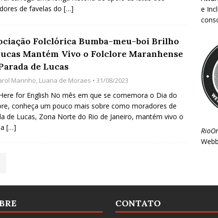
dores de favelas do
[…]
e Inc
consc
ociação Folclórica Bumba-meu-boi Brilho
Lucas Mantém Vivo o Folclore Maranhense
Parada de Lucas
arol Marinho
,
Luana de Moraes
• 31/08/2023
 Here for English No mês em que se comemora o Dia do
lore, conheça um pouco mais sobre como moradores de
a de Lucas, Zona Norte do Rio de Janeiro, mantém vivo o
ba
[…]
RioO
Webb
BRE
CONTATO