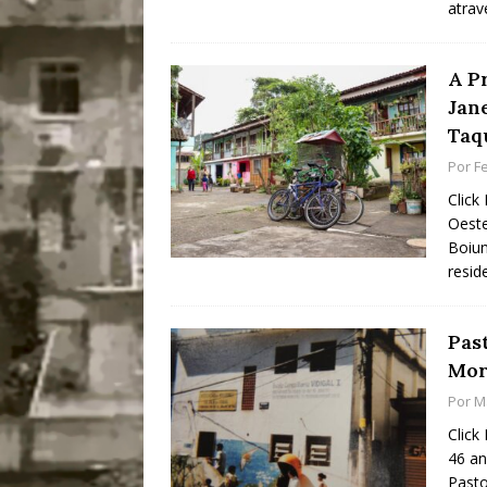
atrav
A P
Jane
Taq
Por
Fe
Click
Oeste
Boiun
resid
Pas
Mor
Por
M
Click
46 an
Pasto