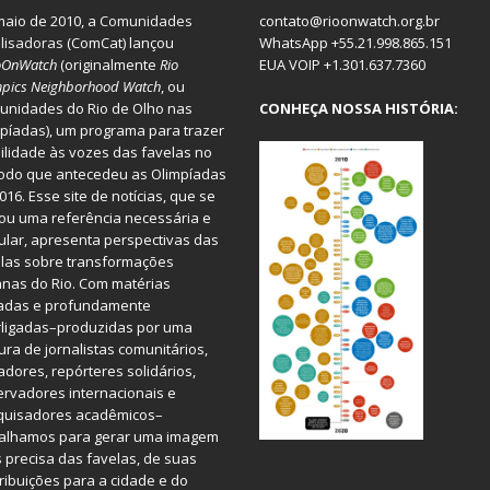
aio de 2010, a
Comunidades
contato@rioonwatch.org.br
lisadoras
(ComCat) lançou
WhatsApp +55.21.998.865.151
oOnWatch
(originalmente
Ri
o
EUA VOIP +1.301.637.7360
pics Neighborhood Watch
, ou
nidades do Rio de Olho nas
CONHEÇA NOSSA HISTÓRIA:
píadas), um programa para trazer
bilidade às vozes das favelas no
odo que antecedeu as Olimpíadas
016. Esse site de notícias, que se
ou uma referência necessária e
ular, apresenta perspectivas das
las sobre transformações
nas do Rio. Com matérias
iadas e profundamente
rligadas–produzidas por uma
ura de jornalistas comunitários,
dores, repórteres solidários,
rvadores internacionais e
quisadores acadêmicos–
balhamos para gerar uma imagem
 precisa das favelas, de suas
ribuições para a cidade e do