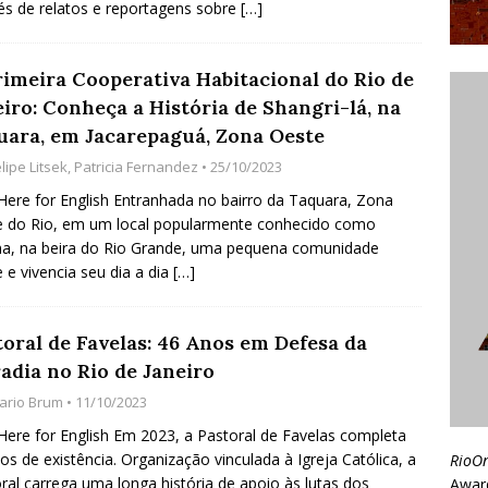
és de relatos e reportagens sobre
[…]
rimeira Cooperativa Habitacional do Rio de
iro: Conheça a História de Shangri-lá, na
uara, em Jacarepaguá, Zona Oeste
lipe Litsek
,
Patricia Fernandez
• 25/10/2023
 Here for English Entranhada no bairro da Taquara, Zona
 do Rio, em um local popularmente conhecido como
a, na beira do Rio Grande, uma pequena comunidade
e e vivencia seu dia a dia
[…]
toral de Favelas: 46 Anos em Defesa da
adia no Rio de Janeiro
ario Brum
• 11/10/2023
 Here for English Em 2023, a Pastoral de Favelas completa
os de existência. Organização vinculada à Igreja Católica, a
RioO
ral carrega uma longa história de apoio às lutas dos
Awar