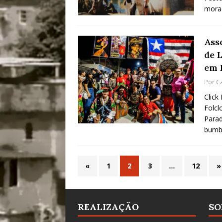
mora
Ass
de 
em 
Por
C
Click
Folc
Parad
bum
«
1
2
3
…
12
»
REALIZAÇÃO
SO