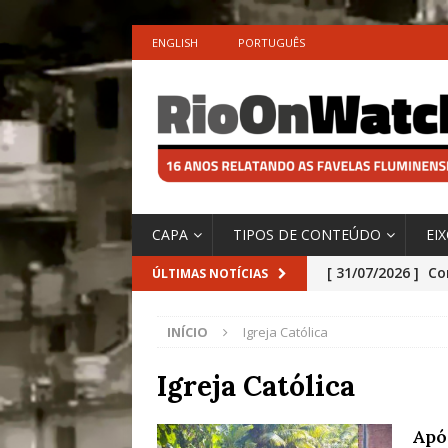
ENGLISH
PORTUGUÊS
CAPA
TIPOS DE CONTEÚDO
EI
[ 31/07/2026 ]
Co
ÚLTIMAS NOTÍCIAS
Impactos das En
INÍCIO
Igreja Católica
[ 29/07/2026 ]
No
São o Cadinho e
Igreja Católica
Precisamos’, Afi
Apó
Especial do IPCC