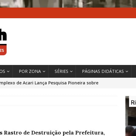
XOS
POR ZONA
SÉRIES
PÁGINAS DIDÁTICAS
mplexo de Acari Lança Pesquisa Pioneira sobre
chentes na Comunidade
DADOS E PESQUISA
 Contexto da Ultrapassagem Climática, ‘As Cidades
 o Fogo que Impulsionam a Mudança de que
rma Autora Coordenadora Principal de Relatório
s Rastro de Destruição pela Prefeitura,
 Sobre Cidades
*DESTAQUE