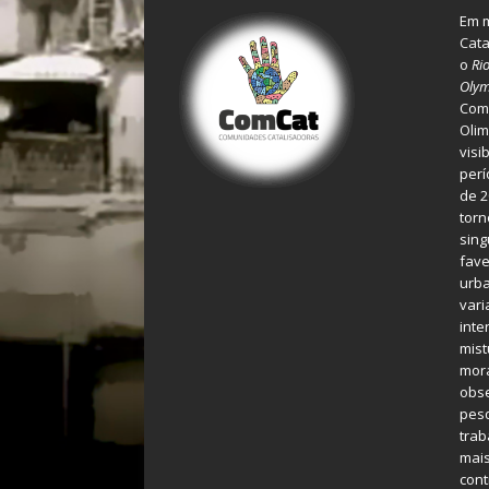
Em m
Cata
o
Ri
Olym
Comu
Olim
visi
perí
de 2
torn
sing
fave
urba
var
inte
mist
mora
obse
pes
tra
mais
cont