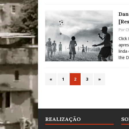
Dan
[Re
Por
C
Click
apres
linda
the D
«
1
2
3
»
REALIZAÇÃO
SO