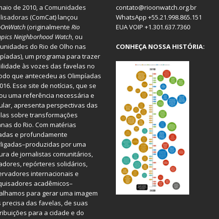
aio de 2010, a
Comunidades
contato@rioonwatch.org.br
lisadoras
(ComCat) lançou
WhatsApp +55.21.998.865.151
oOnWatch
(originalmente
Ri
o
EUA VOIP +1.301.637.7360
pics Neighborhood Watch
, ou
nidades do Rio de Olho nas
CONHEÇA NOSSA HISTÓRIA:
píadas), um programa para trazer
bilidade às vozes das favelas no
odo que antecedeu as Olimpíadas
016. Esse site de notícias, que se
ou uma referência necessária e
ular, apresenta perspectivas das
las sobre transformações
nas do Rio. Com matérias
iadas e profundamente
rligadas–produzidas por uma
ura de jornalistas comunitários,
dores, repórteres solidários,
rvadores internacionais e
quisadores acadêmicos–
balhamos para gerar uma imagem
 precisa das favelas, de suas
ribuições para a cidade e do