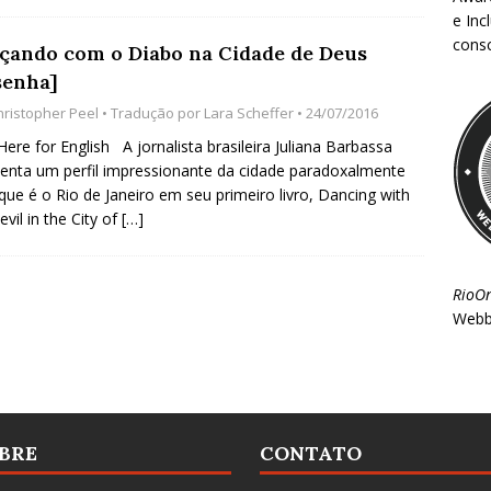
e Inc
consc
çando com o Diabo na Cidade de Deus
senha]
hristopher Peel
• Tradução por
Lara Scheffer
• 24/07/2016
 Here for English A jornalista brasileira Juliana Barbassa
enta um perfil impressionante da cidade paradoxalmente
 que é o Rio de Janeiro em seu primeiro livro, Dancing with
evil in the City of
[…]
RioO
Webb
BRE
CONTATO