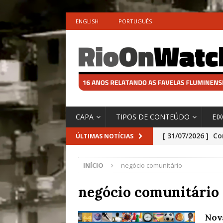
ENGLISH
PORTUGUÊS
CAPA
TIPOS DE CONTEÚDO
EI
[ 31/07/2026 ]
Co
ÚLTIMAS NOTÍCIAS
Impactos das En
INÍCIO
negócio comunitário
[ 29/07/2026 ]
No
São o Cadinho e
negócio comunitário
Precisamos’, Afi
Nov
Especial do IPCC