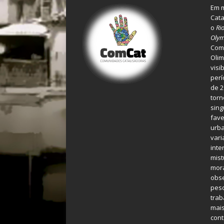
Em m
Cata
o
Ri
Olym
Comu
Olim
visi
perí
de 2
torn
sing
fave
urba
var
inte
mist
mora
obse
pes
tra
mais
cont