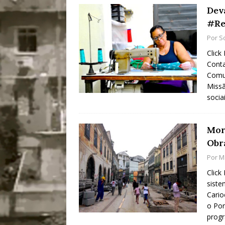
Dev
#Re
Por
S
Click
Conta
Comu
Missã
socia
Mor
Obr
Por
M
Click
siste
Cario
o Por
prog