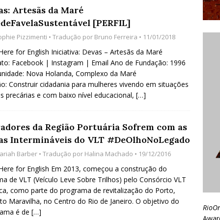
as: Artesãs da Maré
deFavelaSustentável [PERFIL]
ophie Pizzimenti
• Tradução por
Bruno Ferreira
• 11/01/2018
 Here for English Iniciativa: Devas – Artesãs da Maré
to: Facebook | Instagram | Email Ano de Fundação: 1996
nidade: Nova Holanda, Complexo da Maré
o: Construir cidadania para mulheres vivendo em situações
is precárias e com baixo nível educacional,
[…]
adores da Região Portuária Sofrem com as
as Intermináveis do VLT #DeOlhoNoLegado
ariah Barber
• Tradução por
Halina Machado
• 19/12/2016
 Here for English Em 2013, começou a construção do
ma de VLT (Veículo Leve Sobre Trilhos) pelo Consórcio VLT
ca, como parte do programa de revitalização do Porto,
to Maravilha, no Centro do Rio de Janeiro. O objetivo do
RioO
rama é de
[…]
Awar