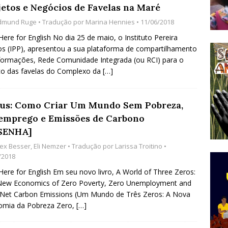
jetos e Negócios de Favelas na Maré
do Começou com uma Praça em Ramos [OPINIÃO]
dmund Ruge
• Tradução por
Marina Hennies
• 11/06/2018
 Here for English No dia 25 de maio, o Instituto Pereira
s (IPP), apresentou a sua plataforma de compartilhamento
tirão Agroecológico com os Povos das Águas Reúne
formações, Rede Comunidade Integrada (ou RCI) para o
lantio e Inauguração da Feira da Praia do Remanso
co das favelas do Complexo da
[…]
COBERTURA DE EVENTOS
ens Fluminenses, Cronicamente Abandonados,
us: Como Criar Um Mundo Sem Pobreza,
emprego e Emissões de Carbono
sórcio Nova Via Mobilidade 10 Anos Após Rio2016
SENHA]
O
lex Besser
,
Eli Nemzer
• Tradução por
Larissa Troitino
•
/2018
 Here for English Em seu novo livro, A World of Three Zeros:
New Economics of Zero Poverty, Zero Unemployment and
Net Carbon Emissions (Um Mundo de Três Zeros: A Nova
omia da Pobreza Zero,
[…]