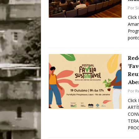
Por
S
Click
Amanh
Progr
ponto
Rede
‘Fav
Reu
Abe
Por
R
Click
ARTÍ
CONV
TERA
PROG