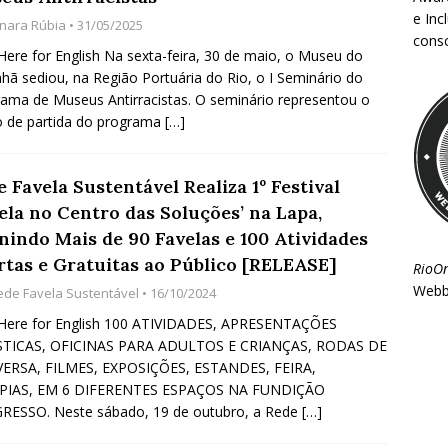
e Inc
inara Rúbia
• 31/05/2025
consc
 Here for English Na sexta-feira, 30 de maio, o Museu do
ã sediou, na Região Portuária do Rio, o I Seminário do
ama de Museus Antirracistas. O seminário representou o
 de partida do programa
[…]
 Favela Sustentável Realiza 1º Festival
ela no Centro das Soluções’ na Lapa,
nindo Mais de 90 Favelas e 100 Atividades
rtas e Gratuitas ao Público [RELEASE]
RioO
Webb
ede Favela Sustentável
• 16/10/2024
 Here for English 100 ATIVIDADES, APRESENTAÇÕES
STICAS, OFICINAS PARA ADULTOS E CRIANÇAS, RODAS DE
ERSA, FILMES, EXPOSIÇÕES, ESTANDES, FEIRA,
PIAS, EM 6 DIFERENTES ESPAÇOS NA FUNDIÇÃO
RESSO. Neste sábado, 19 de outubro, a Rede
[…]