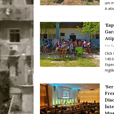
um mu
A ati
‘Es
Gar
Atí
Por
R
Click
140.0
Espec
regiã
‘Se
Fre
Dis
Ínt
Mus