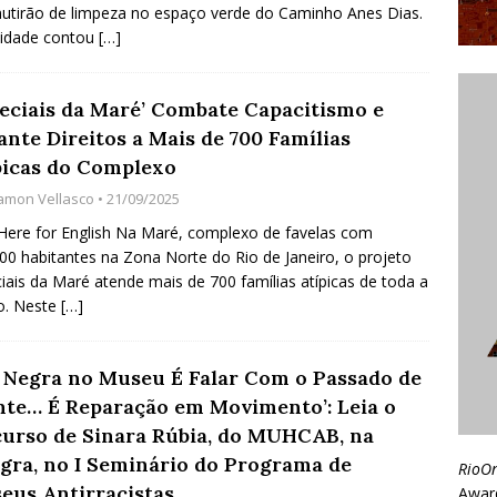
tirão de limpeza no espaço verde do Caminho Anes Dias.
vidade contou
[…]
peciais da Maré’ Combate Capacitismo e
ante Direitos a Mais de 700 Famílias
picas do Complexo
amon Vellasco
• 21/09/2025
 Here for English Na Maré, complexo de favelas com
00 habitantes na Zona Norte do Rio de Janeiro, o projeto
iais da Maré atende mais de 700 famílias atípicas de toda a
o. Neste
[…]
r Negra no Museu É Falar Com o Passado de
nte… É Reparação em Movimento’: Leia o
curso de Sinara Rúbia, do MUHCAB, na
egra, no I Seminário do Programa de
RioO
eus Antirracistas
Awar