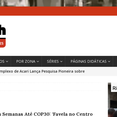
XOS
POR ZONA
SÉRIES
PÁGINAS DIDÁTICAS
mplexo de Acari Lança Pesquisa Pioneira sobre
chentes na Comunidade
DADOS E PESQUISA
 Contexto da Ultrapassagem Climática, ‘As Cidades
 o Fogo que Impulsionam a Mudança de que
rma Autora Coordenadora Principal de Relatório
s Semanas Até COP30: ‘Favela no Centro
 Sobre Cidades
*DESTAQUE