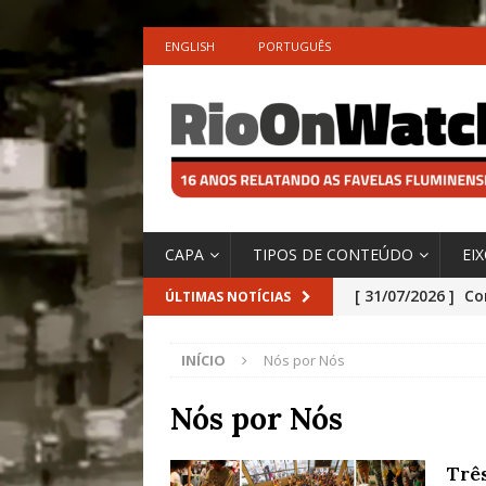
ENGLISH
PORTUGUÊS
CAPA
TIPOS DE CONTEÚDO
EI
[ 31/07/2026 ]
Co
ÚLTIMAS NOTÍCIAS
Impactos das En
INÍCIO
Nós por Nós
[ 29/07/2026 ]
No
São o Cadinho e
Nós por Nós
Precisamos’, Afi
Trê
Especial do IPCC