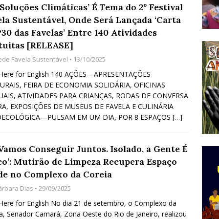
Soluções Climáticas’ É Tema do 2º Festival
do Começou com uma Praça em Ramos [OPINIÃO]
ela Sustentável, Onde Será Lançada ‘Carta
30 das Favelas’ Entre 140 Atividades
tuitas [RELEASE]
tirão Agroecológico com os Povos das Águas Reúne
ede Favela Sustentável
• 13/10/2025
lantio e Inauguração da Feira da Praia do Remanso
k Here for English 140 AÇÕES—APRESENTAÇÕES
COBERTURA DE EVENTOS
URAIS, FEIRA DE ECONOMIA SOLIDÁRIA, OFICINAS
AIS, ATIVIDADES PARA CRIANÇAS, RODAS DE CONVERSA
ens Fluminenses, Cronicamente Abandonados,
RA, EXPOSIÇÕES DE MUSEUS DE FAVELA E CULINÁRIA
sórcio Nova Via Mobilidade 10 Anos Após Rio2016
ECOLÓGICA—PULSAM EM UM DIA, POR 8 ESPAÇOS
[…]
O
 Vamos Conseguir Juntos. Isolado, a Gente É
co’: Mutirão de Limpeza Recupera Espaço
de no Complexo da Coreia
árbara Dias
• 29/09/2025
 Here for English No dia 21 de setembro, o Complexo da
a, Senador Camará, Zona Oeste do Rio de Janeiro, realizou