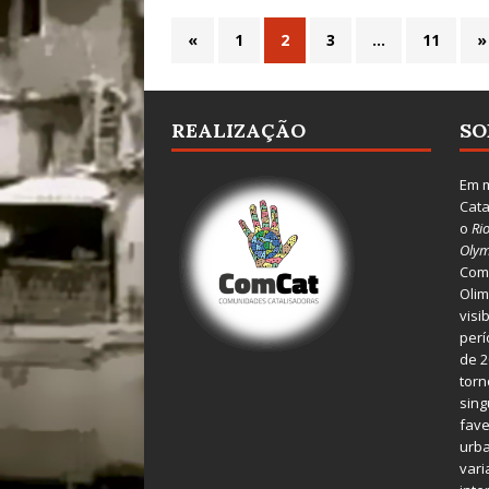
«
1
2
3
…
11
»
REALIZAÇÃO
SO
Em m
Cata
o
Ri
Olym
Comu
Olim
visi
perí
de 2
torn
sing
fave
urba
var