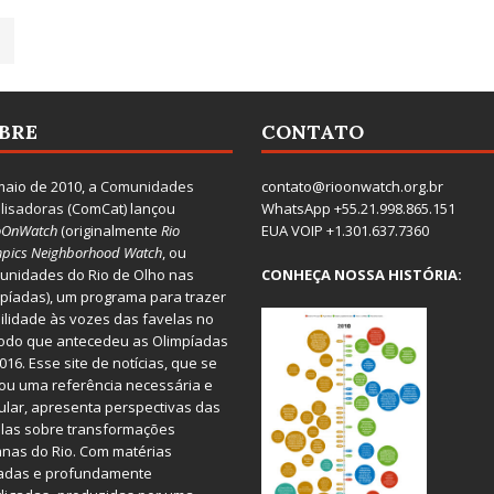
BRE
CONTATO
aio de 2010, a
Comunidades
contato@rioonwatch.org.br
lisadoras
(ComCat) lançou
WhatsApp +55.21.998.865.151
oOnWatch
(originalmente
Ri
o
EUA VOIP +1.301.637.7360
pics Neighborhood Watch
, ou
nidades do Rio de Olho nas
CONHEÇA NOSSA HISTÓRIA:
píadas), um programa para trazer
bilidade às vozes das favelas no
odo que antecedeu as Olimpíadas
016. Esse site de notícias, que se
ou uma referência necessária e
ular, apresenta perspectivas das
las sobre transformações
nas do Rio. Com matérias
iadas e profundamente