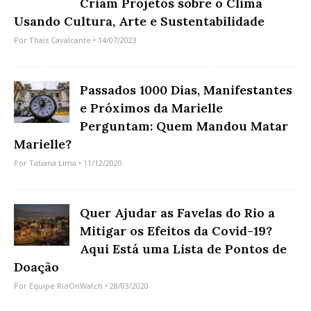
Criam Projetos sobre o Clima
Usando Cultura, Arte e Sustentabilidade
Por
Thaís Cavalcante
• 14/07/2023
Passados 1000 Dias, Manifestantes
e Próximos da Marielle
Perguntam: Quem Mandou Matar
Marielle?
Por
Tatiana Lima
• 11/12/2020
Quer Ajudar as Favelas do Rio a
Mitigar os Efeitos da Covid-19?
Aqui Está uma Lista de Pontos de
Doação
Por
Equipe RioOnWatch
• 28/03/2020