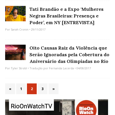
Tati Brandão e a Expo ‘Mulheres
Negras Brasileiras: Presença e
Poder’, em NY [ENTREVISTA]
Por
Sarah Cronin
• 29/11/2017
Oito Causas Raiz da Violência que
Serão Ignoradas pela Cobertura do
Aniversário das Olimpíadas no Rio
Por
Tyler Strobl
• Tradução por
Fernanda Lacerda
• 04/08/2017
«
1
2
3
»