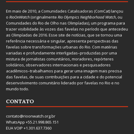
Em maio de 2010, a
Comunidades Catalisadoras
(ComCat) lançou
o
RioOnWatch
(originalmente
Ri
o Olympics Neighborhood Watch
, ou
Comunidades do Rio de Olho nas Olimpíadas), um programa para
trazer visibilidade às vozes das favelas no período que antecedeu
as Olimpíadas de 2016. Esse site de notícias, que se tornou uma
referência necessária e singular, apresenta perspectivas das
favelas sobre transformações urbanas do Rio. Com matérias
variadas e profundamente interligadas–produzidas por uma
mistura de jornalistas comunitários, moradores, repórteres
solidários, observadores internacionais e pesquisadores
acadêmicos–trabalhamos para gerar uma imagem mais precisa
das favelas, de suas contribuições para a cidade e do potencial
desenvolvimento comunitário liderado por favelas no Rio e no
mundo todo.
CONTATO
contato@rioonwatch.org.br
WhatsApp +55.21.998.865.151
EUA VOIP +1.301.637.7360