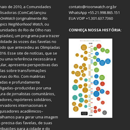
aio de 2010, a
Comunidades
contato@rioonwatch.org.br
lisadoras
(ComCat) lançou
WhatsApp +55.21.998.865.151
oOnWatch
(originalmente
Ri
o
EUA VOIP +1.301.637.7360
pics Neighborhood Watch
, ou
nidades do Rio de Olho nas
CONHEÇA NOSSA HISTÓRIA:
píadas), um programa para trazer
bilidade às vozes das favelas no
odo que antecedeu as Olimpíadas
016. Esse site de notícias, que se
ou uma referência necessária e
ular, apresenta perspectivas das
las sobre transformações
nas do Rio. Com matérias
iadas e profundamente
rligadas–produzidas por uma
ura de jornalistas comunitários,
dores, repórteres solidários,
rvadores internacionais e
quisadores acadêmicos–
balhamos para gerar uma imagem
 precisa das favelas, de suas
ribuições para a cidade e do