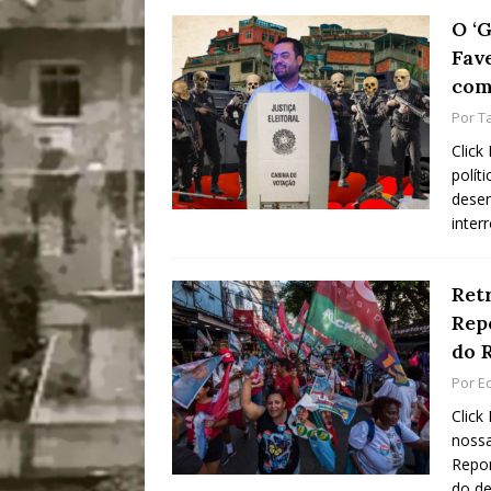
O ‘
Fav
com
Por
T
Click
polít
desen
inter
Ret
Rep
do 
Por
E
Click
nossa
Repor
do d