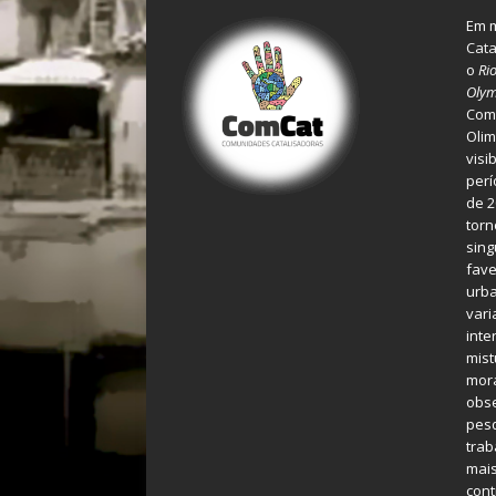
Em m
Cata
o
Ri
Olym
Comu
Olim
visi
perí
de 2
torn
sing
fave
urba
var
inte
mist
mora
obse
pes
tra
mais
cont