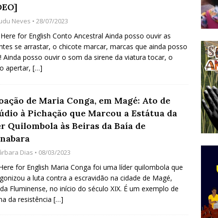
DEO]
do Começou com uma Praça em Ramos [OPINIÃO]
udu Neves
• 28/07/2023
 Here for English Conto Ancestral Ainda posso ouvir as
ntes se arrastar, o chicote marcar, marcas que ainda posso
tirão Agroecológico com os Povos das Águas Reúne
r! Ainda posso ouvir o som da sirene da viatura tocar, o
lantio e Inauguração da Feira da Praia do Remanso
ho apertar,
[…]
COBERTURA DE EVENTOS
ens Fluminenses, Cronicamente Abandonados,
oação de Maria Conga, em Magé: Ato de
údio à Pichação que Marcou a Estátua da
sórcio Nova Via Mobilidade 10 Anos Após Rio2016
er Quilombola às Beiras da Baía de
O
nabara
árbara Dias
• 08/03/2023
 Here for English Maria Conga foi uma líder quilombola que
gonizou a luta contra a escravidão na cidade de Magé,
da Fluminense, no início do século XIX. É um exemplo de
na da resistência
[…]