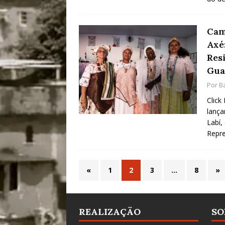
Cam
Axé:
Res
Gua
Por
B
Click
lança
Labí,
Repr
«
1
2
3
…
8
»
REALIZAÇÃO
SO