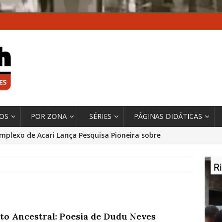
XOS
POR ZONA
SÉRIES
PÁGINAS DIDÁTICAS
mplexo de Acari Lança Pesquisa Pioneira sobre
chentes na Comunidade
DADOS E PESQUISA
 Contexto da Ultrapassagem Climática, ‘As Cidades
 o Fogo que Impulsionam a Mudança de que
rma Autora Coordenadora Principal de Relatório
to Ancestral: Poesia de Dudu Neves
 Sobre Cidades
*DESTAQUE