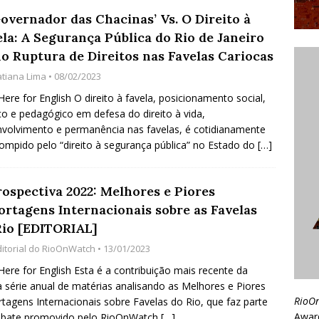
Governador das Chacinas’ Vs. O Direito à
ela: A Segurança Pública do Rio de Janeiro
o Ruptura de Direitos nas Favelas Cariocas
atiana Lima
• 08/02/2023
 Here for English O direito à favela, posicionamento social,
ico e pedagógico em defesa do direito à vida,
volvimento e permanência nas favelas, é cotidianamente
rompido pelo “direito à segurança pública” no Estado do
[…]
rospectiva 2022: Melhores e Piores
ortagens Internacionais sobre as Favelas
Rio [EDITORIAL]
ditorial do RioOnWatch
• 13/01/2023
 Here for English Esta é a contribuição mais recente da
 série anual de matérias analisando as Melhores e Piores
RioO
tagens Internacionais sobre Favelas do Rio, que faz parte
Awar
ebate promovido pelo RioOnWatch
[…]