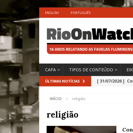
ENGLISH
PORTUGUÊS
CAPA
TIPOS DE CONTEÚDO
EI
[ 31/07/2026 ]
Co
ÚLTIMAS NOTÍCIAS
Impactos das En
INÍCIO
religião
[ 29/07/2026 ]
No
São o Cadinho e
religião
Precisamos’, Afi
Con
Especial do IPCC