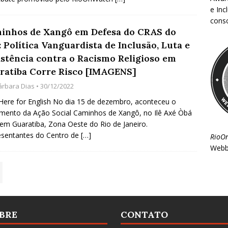
e Inc
consc
inhos de Xangô em Defesa do CRAS do
 Política Vanguardista de Inclusão, Luta e
istência contra o Racismo Religioso em
ratiba Corre Risco [IMAGENS]
árbara Dias
• 30/12/2022
 Here for English No dia 15 de dezembro, aconteceu o
mento da Ação Social Caminhos de Xangô, no Ilê Axé Òbá
 em Guaratiba, Zona Oeste do Rio de Janeiro.
esentantes do Centro de
[…]
RioO
Webb
BRE
CONTATO