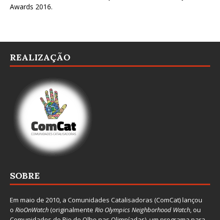
Awards 2016
.
REALIZAÇÃO
SOBRE
Em maio de 2010, a
Comunidades Catalisadoras
(ComCat) lançou
o
RioOnWatch
(originalmente
Ri
o Olympics Neighborhood Watch
, ou
Comunidades do Rio de Olho nas Olimpíadas), um programa para