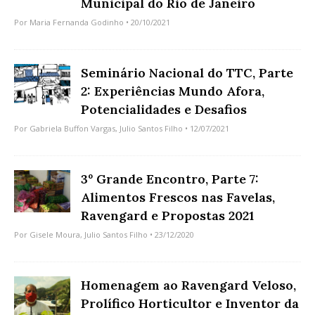
Municipal do Rio de Janeiro
Por
Maria Fernanda Godinho
• 20/10/2021
Seminário Nacional do TTC, Parte
2: Experiências Mundo Afora,
Potencialidades e Desafios
Por
Gabriela Buffon Vargas
,
Julio Santos Filho
• 12/07/2021
3º Grande Encontro, Parte 7:
Alimentos Frescos nas Favelas,
Ravengard e Propostas 2021
Por
Gisele Moura
,
Julio Santos Filho
• 23/12/2020
Homenagem ao Ravengard Veloso,
Prolífico Horticultor e Inventor da