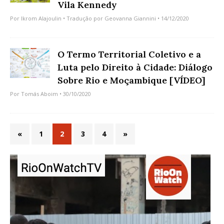
Vila Kennedy
Por
Ikrom Alajoulin
• Tradução por
Geovanna Giannini
• 14/12/2020
O Termo Territorial Coletivo e a
Luta pelo Direito à Cidade: Diálogo
Sobre Rio e Moçambique [VÍDEO]
Por
Tomás Aboim
• 30/10/2020
«
1
2
3
4
»