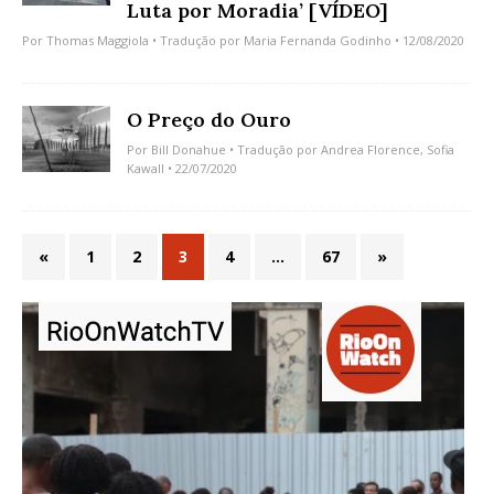
Luta por Moradia’ [VÍDEO]
Por
Thomas Maggiola
• Tradução por
Maria Fernanda Godinho
• 12/08/2020
O Preço do Ouro
Por
Bill Donahue
• Tradução por
Andrea Florence
,
Sofia
Kawall
• 22/07/2020
«
1
2
3
4
…
67
»