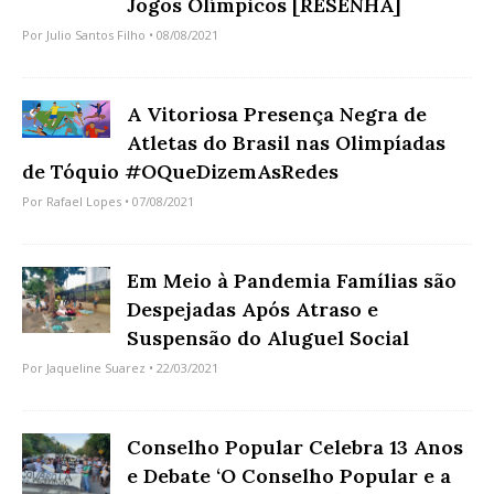
Jogos Olímpicos [RESENHA]
Por
Julio Santos Filho
• 08/08/2021
A Vitoriosa Presença Negra de
Atletas do Brasil nas Olimpíadas
de Tóquio #OQueDizemAsRedes
Por
Rafael Lopes
• 07/08/2021
Em Meio à Pandemia Famílias são
Despejadas Após Atraso e
Suspensão do Aluguel Social
Por
Jaqueline Suarez
• 22/03/2021
Conselho Popular Celebra 13 Anos
e Debate ‘O Conselho Popular e a