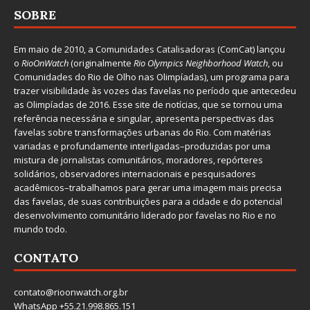
SOBRE
Em maio de 2010, a
Comunidades Catalisadoras
(ComCat) lançou
o
RioOnWatch
(originalmente
Ri
o Olympics Neighborhood Watch
, ou
Comunidades do Rio de Olho nas Olimpíadas), um programa para
trazer visibilidade às vozes das favelas no período que antecedeu
as Olimpíadas de 2016. Esse site de notícias, que se tornou uma
referência necessária e singular, apresenta perspectivas das
favelas sobre transformações urbanas do Rio. Com matérias
variadas e profundamente interligadas–produzidas por uma
mistura de jornalistas comunitários, moradores, repórteres
solidários, observadores internacionais e pesquisadores
acadêmicos–trabalhamos para gerar uma imagem mais precisa
das favelas, de suas contribuições para a cidade e do potencial
desenvolvimento comunitário liderado por favelas no Rio e no
mundo todo.
CONTATO
contato@rioonwatch.org.br
WhatsApp +55.21.998.865.151