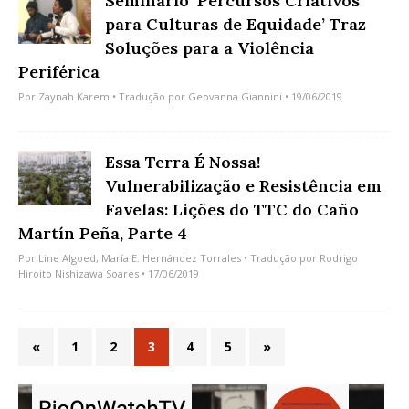
Seminário ‘Percursos Criativos
para Culturas de Equidade’ Traz
Soluções para a Violência
Periférica
Por
Zaynah Karem
• Tradução por
Geovanna Giannini
• 19/06/2019
Essa Terra É Nossa!
Vulnerabilização e Resistência em
Favelas: Lições do TTC do Caño
Martín Peña, Parte 4
Por
Line Algoed
,
María E. Hernández Torrales
• Tradução por
Rodrigo
Hiroito Nishizawa Soares
• 17/06/2019
«
1
2
3
4
5
»