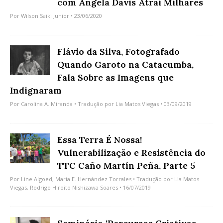
com Angela Davis Atrai Milhares
Por
Wilson Saiki Junior
• 23/06/2020
Flávio da Silva, Fotografado
Quando Garoto na Catacumba,
Fala Sobre as Imagens que
Indignaram
Por
Carolina A. Miranda
• Tradução por
Lia Matos Viegas
• 03/09/2019
Essa Terra É Nossa!
Vulnerabilização e Resistência do
TTC Caño Martín Peña, Parte 5
Por
Line Algoed
,
María E. Hernández Torrales
• Tradução por
Lia Matos
Viegas
,
Rodrigo Hiroito Nishizawa Soares
• 16/07/2019