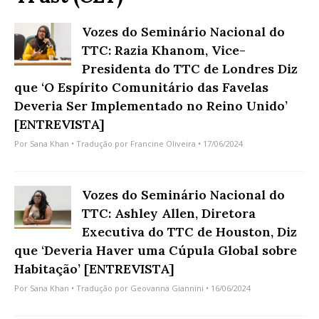
Vozes do Seminário Nacional do
TTC: Razia Khanom, Vice-
Presidenta do TTC de Londres Diz
que ‘O Espírito Comunitário das Favelas
Deveria Ser Implementado no Reino Unido’
[ENTREVISTA]
Por
Sana Khan
• Tradução por
Francine Oliveira
• 17/06/2024
Vozes do Seminário Nacional do
TTC: Ashley Allen, Diretora
Executiva do TTC de Houston, Diz
que ‘Deveria Haver uma Cúpula Global sobre
Habitação’ [ENTREVISTA]
Por
Sana Khan
• Tradução por
Geovanna Giannini
• 16/06/2024