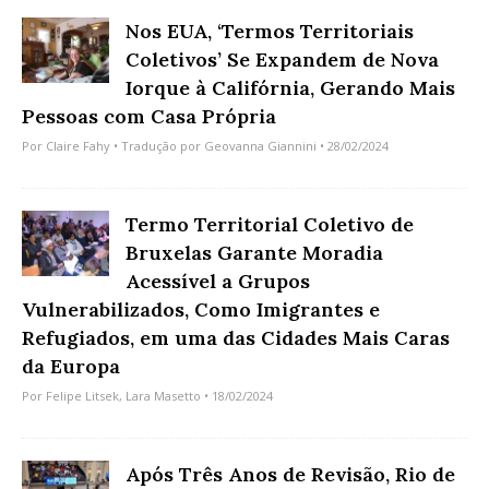
Nos EUA, ‘Termos Territoriais
Coletivos’ Se Expandem de Nova
Iorque à Califórnia, Gerando Mais
Pessoas com Casa Própria
Por
Claire Fahy
• Tradução por
Geovanna Giannini
• 28/02/2024
Termo Territorial Coletivo de
Bruxelas Garante Moradia
Acessível a Grupos
Vulnerabilizados, Como Imigrantes e
Refugiados, em uma das Cidades Mais Caras
da Europa
Por
Felipe Litsek
,
Lara Masetto
• 18/02/2024
Após Três Anos de Revisão, Rio de