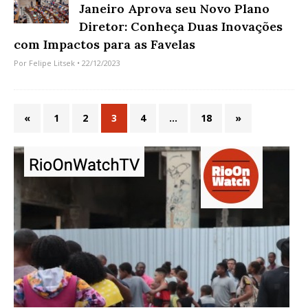
Janeiro Aprova seu Novo Plano
Diretor: Conheça Duas Inovações
com Impactos para as Favelas
Por
Felipe Litsek
• 22/12/2023
«
1
2
3
4
…
18
»