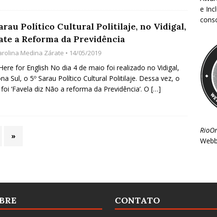
e Inc
consc
arau Político Cultural Politilaje, no Vidigal,
ate a Reforma da Previdência
arolina Medina Zárate
• 14/05/2019
 Here for English No dia 4 de maio foi realizado no Vidigal,
na Sul, o 5º Sarau Político Cultural Politilaje. Dessa vez, o
foi ‘Favela diz Não a reforma da Previdência’. O
[…]
RioO
»
Webb
BRE
CONTATO