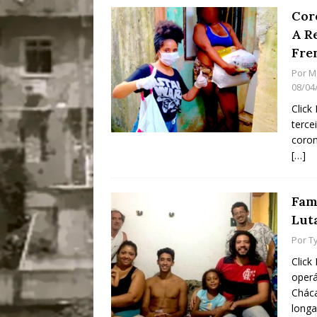
Coro
A R
Fre
Por
M
08/04
Click
terce
coron
[…]
Fam
Lut
Por
Ty
Click
operá
Chác
longa