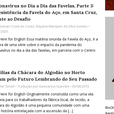
navírus no Dia a Dia das Favelas, Parte 3:
esistência da Favela do Aço, em Santa Cruz,
nte ao Desafio
oanan Costa do Couto
,
Rayane Marques da Silva Gomes
•
/2020
 Here for English Essa matéria oriunda da Favela do Aço, é a
ira de uma série sobre o impacto da pandemia do
avírus no dia a dia das favelas, em parceria com o Centro
ílias da Chácara do Algodão no Horto
am pelo Futuro Lembrando do Seu Passado
ler Strobl
• Tradução por
Geovanna Giannini
• 05/06/2019
 Here for English Originalmente construída como uma vila
ria para os trabalhadores da fábrica local, de tecido, a
ara do Algodão é uma pequena comunidade com uma
RioO
 história entrelaçada com a ascensão da
[…]
Awar