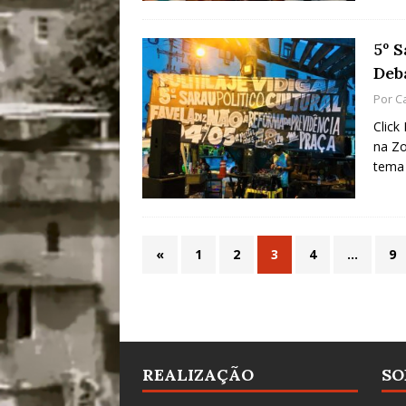
5º S
Deb
Por
C
Click
na Zo
tema 
«
1
2
3
4
…
9
REALIZAÇÃO
SO