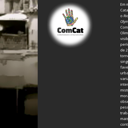
Em m
Cata
o
Ri
Olym
Comu
Olim
visi
perí
de 2
torn
sing
fave
urba
var
inte
mist
mora
obse
pes
tra
mais
cont