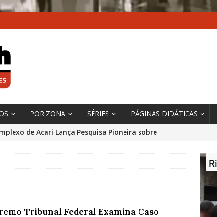
XOS
POR ZONA
SÉRIES
PÁGINAS DIDÁTICAS
mplexo de Acari Lança Pesquisa Pioneira sobre
chentes na Comunidade
DADOS E PESQUISA
 Contexto da Ultrapassagem Climática, ‘As Cidades
 o Fogo que Impulsionam a Mudança de que
rma Autora Coordenadora Principal de Relatório
remo Tribunal Federal Examina Caso
 Sobre Cidades
*DESTAQUE