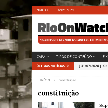
ENGLISH
PORTUGUÊS
CAPA
TIPOS DE CONTEÚDO
EI
[ 31/07/2026 ]
Co
ÚLTIMAS NOTÍCIAS
Impactos das En
INÍCIO
constituição
[ 29/07/2026 ]
No
São o Cadinho e
constituição
Precisamos’, Afi
Sup
Especial do IPCC