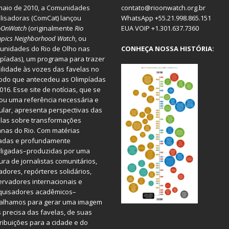
aio de 2010, a
Comunidades
contato@rioonwatch.org.br
lisadoras
(ComCat) lançou
WhatsApp +55.21.998.865.151
oOnWatch
(originalmente
Ri
o
EUA VOIP +1.301.637.7360
pics Neighborhood Watch
, ou
nidades do Rio de Olho nas
CONHEÇA NOSSA HISTÓRIA:
píadas), um programa para trazer
bilidade às vozes das favelas no
odo que antecedeu as Olimpíadas
016. Esse site de notícias, que se
ou uma referência necessária e
ular, apresenta perspectivas das
las sobre transformações
nas do Rio. Com matérias
iadas e profundamente
rligadas–produzidas por uma
ura de jornalistas comunitários,
dores, repórteres solidários,
rvadores internacionais e
quisadores acadêmicos–
balhamos para gerar uma imagem
 precisa das favelas, de suas
ribuições para a cidade e do