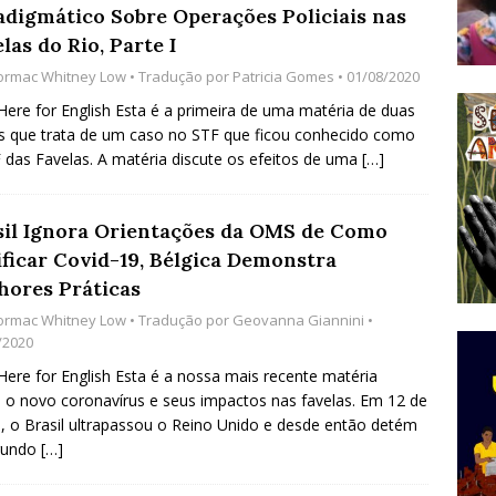
adigmático Sobre Operações Policiais nas
do Começou com uma Praça em Ramos [OPINIÃO]
las do Rio, Parte I
ormac Whitney Low
• Tradução por
Patricia Gomes
• 01/08/2020
tirão Agroecológico com os Povos das Águas Reúne
 Here for English Esta é a primeira de uma matéria de duas
s que trata de um caso no STF que ficou conhecido como
lantio e Inauguração da Feira da Praia do Remanso
das Favelas. A matéria discute os efeitos de uma
[…]
COBERTURA DE EVENTOS
ens Fluminenses, Cronicamente Abandonados,
sil Ignora Orientações da OMS de Como
sórcio Nova Via Mobilidade 10 Anos Após Rio2016
ificar Covid-19, Bélgica Demonstra
hores Práticas
O
ormac Whitney Low
• Tradução por
Geovanna Giannini
•
/2020
 Here for English Esta é a nossa mais recente matéria
 o novo coronavírus e seus impactos nas favelas. Em 12 de
, o Brasil ultrapassou o Reino Unido e desde então detém
gundo
[…]