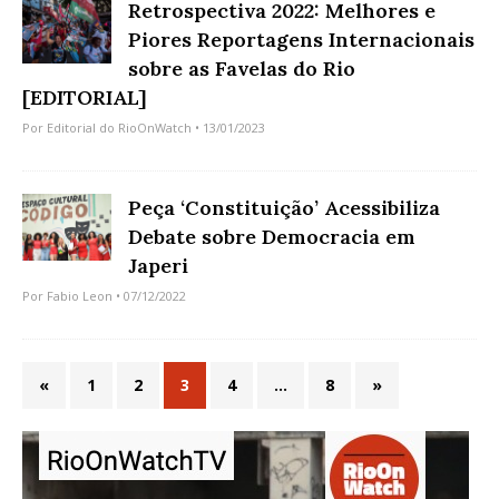
Retrospectiva 2022: Melhores e
Piores Reportagens Internacionais
sobre as Favelas do Rio
[EDITORIAL]
Por
Editorial do RioOnWatch
• 13/01/2023
Peça ‘Constituição’ Acessibiliza
Debate sobre Democracia em
Japeri
Por
Fabio Leon
• 07/12/2022
«
1
2
3
4
…
8
»