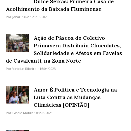
Dulce Seixas: Primeira Casa de
Acolhimento da Baixada Fluminense
Por
Johari Silva
• 28/06/2023
Ação de Páscoa do Coletivo
Primavera Distribuiu Chocolates,
Solidariedade e Afetos em Favelas
de Cavalcanti, na Zona Norte
Por
Vinícius Ribeiro
• 16/04/2023
Amor É Política e Tecnologia na
Luta Contra as Mudanças
Climáticas [OPINIÃO]
Por
Gisele Moura
• 03/03/2023