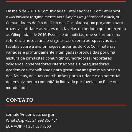
Em maio de 2010, a
Comunidades Catalisadoras
(ComCat) lançou
o
RioOnWatch
(originalmente
Ri
o Olympics Neighborhood Watch
, ou
Comunidades do Rio de Olho nas Olimpíadas), um programa para
trazer visibilidade às vozes das favelas no período que antecedeu
as Olimpíadas de 2016. Esse site de notícias, que se tornou uma
referência necessária e singular, apresenta perspectivas das
favelas sobre transformações urbanas do Rio. Com matérias
variadas e profundamente interligadas–produzidas por uma
mistura de jornalistas comunitários, moradores, repórteres
solidários, observadores internacionais e pesquisadores
acadêmicos–trabalhamos para gerar uma imagem mais precisa
das favelas, de suas contribuições para a cidade e do potencial
desenvolvimento comunitário liderado por favelas no Rio e no
mundo todo.
CONTATO
contato@rioonwatch.org.br
WhatsApp +55.21.998.865.151
EUA VOIP +1.301.637.7360