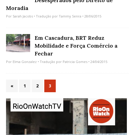
Desesperados pelo Direito de
Moradia
Por
Sarah Jacobs
• Tradução por
Tammy Senra
• 28/06/2015
Em Cascadura, BRT Reduz
Mobilidade e Força Comércio a
Fechar
Por
Elma Gonzalez
• Tradução por
Patricia Gomes
• 24/04/2015
«
1
2
3