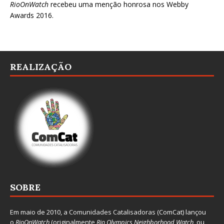
RioOnWatch
recebeu uma menção honrosa nos
Webby
Awards 2016
.
REALIZAÇÃO
SOBRE
Em maio de 2010, a
Comunidades Catalisadoras
(ComCat) lançou
o
RioOnWatch
(originalmente
Ri
o Olympics Neighborhood Watch
, ou