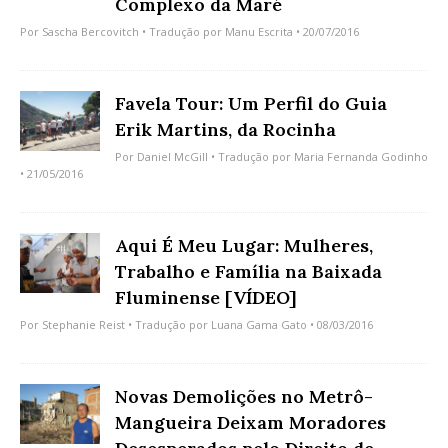
Complexo da Maré
Por
Sascha Bercovitch
• Tradução por
Manu Escrita
• 20/07/2016
Favela Tour: Um Perfil do Guia
Erik Martins, da Rocinha
Por
Daniel McGill
• Tradução por
Maria Fernanda Godinho
• 21/05/2016
Aqui É Meu Lugar: Mulheres,
Trabalho e Família na Baixada
Fluminense [VÍDEO]
Por
Stephanie Reist
• Tradução por
Luana Gama Gato
• 08/03/2016
Novas Demolições no Metrô-
Mangueira Deixam Moradores