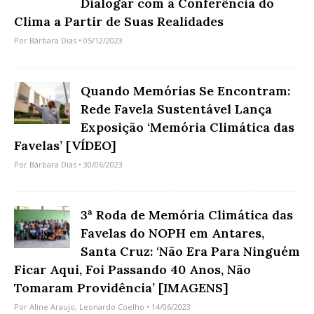
Dialogar com a Conferência do
Clima a Partir de Suas Realidades
Por
Bárbara Dias
• 05/12/2023
Quando Memórias Se Encontram:
Rede Favela Sustentável Lança
Exposição ‘Memória Climática das
Favelas’ [VÍDEO]
Por
Bárbara Dias
• 30/06/2023
3ª Roda de Memória Climática das
Favelas do NOPH em Antares,
Santa Cruz: ‘Não Era Para Ninguém
Ficar Aqui, Foi Passando 40 Anos, Não
Tomaram Providência’ [IMAGENS]
Por
Aline Araujo
,
Leonardo Coelho
• 14/06/2023