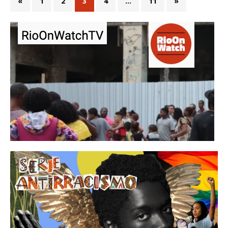
«
1
2
3
4
…
11
»