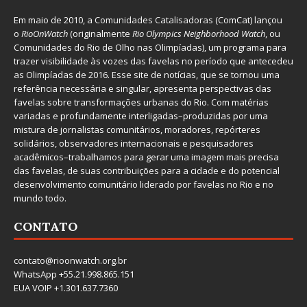
Em maio de 2010, a
Comunidades Catalisadoras
(ComCat) lançou
o
RioOnWatch
(originalmente
Ri
o Olympics Neighborhood Watch
, ou
Comunidades do Rio de Olho nas Olimpíadas), um programa para
trazer visibilidade às vozes das favelas no período que antecedeu
as Olimpíadas de 2016. Esse site de notícias, que se tornou uma
referência necessária e singular, apresenta perspectivas das
favelas sobre transformações urbanas do Rio. Com matérias
variadas e profundamente interligadas–produzidas por uma
mistura de jornalistas comunitários, moradores, repórteres
solidários, observadores internacionais e pesquisadores
acadêmicos–trabalhamos para gerar uma imagem mais precisa
das favelas, de suas contribuições para a cidade e do potencial
desenvolvimento comunitário liderado por favelas no Rio e no
mundo todo.
CONTATO
contato@rioonwatch.org.br
WhatsApp +55.21.998.865.151
EUA VOIP +1.301.637.7360