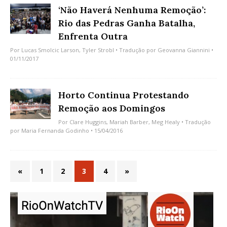
‘Não Haverá Nenhuma Remoção’:
Rio das Pedras Ganha Batalha,
Enfrenta Outra
Por
Lucas Smolcic Larson
,
Tyler Strobl
• Tradução por
Geovanna Giannini
•
01/11/2017
Horto Continua Protestando
Remoção aos Domingos
Por
Clare Huggins
,
Mariah Barber
,
Meg Healy
• Tradução
por
Maria Fernanda Godinho
• 15/04/2016
«
1
2
3
4
»