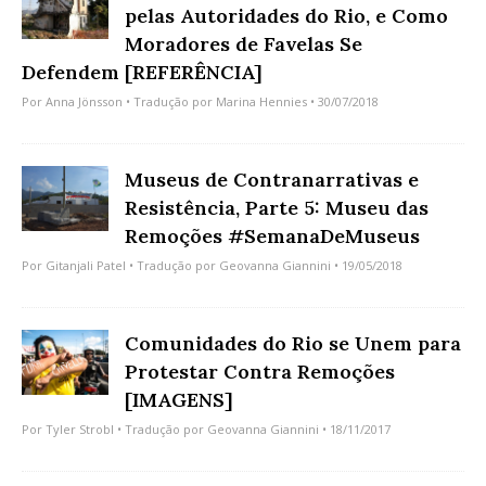
pelas Autoridades do Rio, e Como
Moradores de Favelas Se
Defendem [REFERÊNCIA]
Por
Anna Jönsson
• Tradução por
Marina Hennies
• 30/07/2018
Museus de Contranarrativas e
Resistência, Parte 5: Museu das
Remoções #SemanaDeMuseus
Por
Gitanjali Patel
• Tradução por
Geovanna Giannini
• 19/05/2018
Comunidades do Rio se Unem para
Protestar Contra Remoções
[IMAGENS]
Por
Tyler Strobl
• Tradução por
Geovanna Giannini
• 18/11/2017