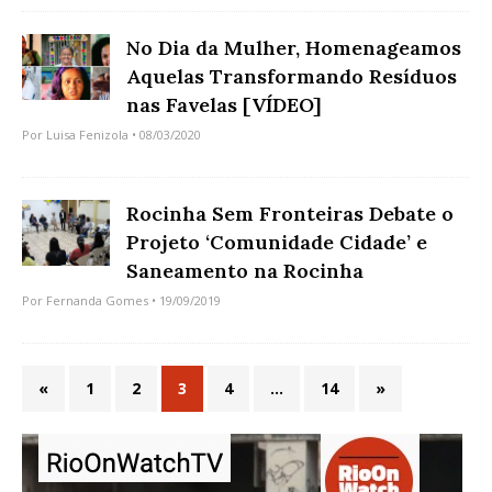
No Dia da Mulher, Homenageamos
Aquelas Transformando Resíduos
nas Favelas [VÍDEO]
Por
Luisa Fenizola
• 08/03/2020
Rocinha Sem Fronteiras Debate o
Projeto ‘Comunidade Cidade’ e
Saneamento na Rocinha
Por
Fernanda Gomes
• 19/09/2019
«
1
2
3
4
…
14
»