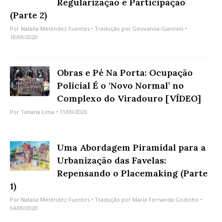
Regularização e Participação
(Parte 2)
Por
Natalia Meléndez Fuentes
• Tradução por
Geovanna Giannini
•
18/09/2020
Obras e Pé Na Porta: Ocupação
Policial É o ‘Novo Normal’ no
Complexo do Viradouro [VÍDEO]
Por
Tatiana Lima
• 11/09/2020
Uma Abordagem Piramidal para a
Urbanização das Favelas:
Repensando o Placemaking (Parte
1)
Por
Natalia Meléndez Fuentes
• Tradução por
Maria Fernanda Godinho
•
04/09/2020