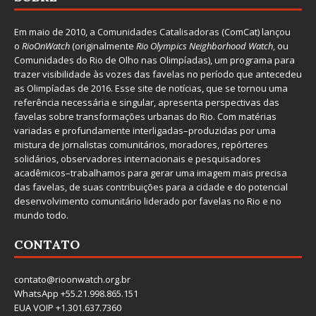
Em maio de 2010, a
Comunidades Catalisadoras
(ComCat) lançou
o
RioOnWatch
(originalmente
Ri
o Olympics Neighborhood Watch
, ou
Comunidades do Rio de Olho nas Olimpíadas), um programa para
trazer visibilidade às vozes das favelas no período que antecedeu
as Olimpíadas de 2016. Esse site de notícias, que se tornou uma
referência necessária e singular, apresenta perspectivas das
favelas sobre transformações urbanas do Rio. Com matérias
variadas e profundamente interligadas–produzidas por uma
mistura de jornalistas comunitários, moradores, repórteres
solidários, observadores internacionais e pesquisadores
acadêmicos–trabalhamos para gerar uma imagem mais precisa
das favelas, de suas contribuições para a cidade e do potencial
desenvolvimento comunitário liderado por favelas no Rio e no
mundo todo.
CONTATO
contato@rioonwatch.org.br
WhatsApp +55.21.998.865.151
EUA VOIP +1.301.637.7360