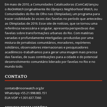
Em maio de 2010, a
Comunidades Catalisadoras
(ComCat) lançou
o
RioOnWatch
(originalmente
Ri
o Olympics Neighborhood Watch
, ou
Comunidades do Rio de Olho nas Olimpíadas), um programa para
trazer visibilidade às vozes das favelas no período que antecedeu
as Olimpíadas de 2016. Esse site de notícias, que se tornou uma
referência necessária e singular, apresenta perspectivas das
favelas sobre transformações urbanas do Rio. Com matérias
variadas e profundamente interligadas–produzidas por uma
mistura de jornalistas comunitários, moradores, repórteres
solidários, observadores internacionais e pesquisadores
acadêmicos–trabalhamos para gerar uma imagem mais precisa
das favelas, de suas contribuições para a cidade e do potencial
desenvolvimento comunitário liderado por favelas no Rio e no
mundo todo.
CONTATO
contato@rioonwatch.org.br
WhatsApp +55.21.998.865.151
EUA VOIP +1.301.637.7360