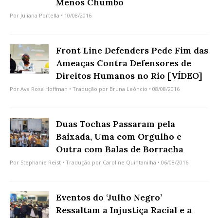
Menos Chumbo
Por
Juliana Portella
• 10/08/2016
Front Line Defenders Pede Fim das
Ameaças Contra Defensores de
Direitos Humanos no Rio [VÍDEO]
Por
Ava Rose Hoffman
• Tradução por
Bruna Leôncio
• 08/08/2016
Duas Tochas Passaram pela
Baixada, Uma com Orgulho e
Outra com Balas de Borracha
Por
Stephanie Reist
• Tradução por
Caroline Quintanilha
• 06/08/2016
Eventos do ‘Julho Negro’
Ressaltam a Injustiça Racial e a