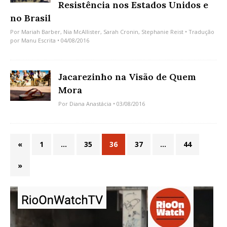
Resistência nos Estados Unidos e
no Brasil
Por
Mariah Barber
,
Nia McAllister
,
Sarah Cronin
,
Stephanie Reist
• Tradução
por
Manu Escrita
• 04/08/2016
Jacarezinho na Visão de Quem
Mora
Por
Diana Anastácia
• 03/08/2016
«
1
…
35
36
37
…
44
»