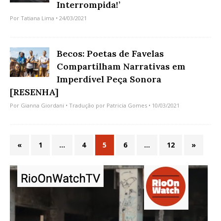
Interrompida!’
Por
Tatiana Lima
• 24/03/2021
Becos: Poetas de Favelas
Compartilham Narrativas em
Imperdível Peça Sonora
[RESENHA]
Por
Gianna Giordani
• Tradução por
Patricia Gomes
• 10/03/2021
«
1
…
4
5
6
…
12
»