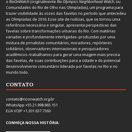
o
RioOnWatch
(originalmente
Ri
o Olympics Neighborhood Watch
, ou
Comunidades do Rio de Olho nas Olimpíadas), um programa para
trazer visibilidade às vozes das favelas no período que antecedeu
as Olimpíadas de 2016. Esse site de notícias, que se tornou uma
referência necessária e singular, apresenta perspectivas das
favelas sobre transformações urbanas do Rio. Com matérias
variadas e profundamente interligadas–produzidas por uma
mistura de jornalistas comunitários, moradores, repórteres
solidários, observadores internacionais e pesquisadores
acadêmicos–trabalhamos para gerar uma imagem mais precisa
das favelas, de suas contribuições para a cidade e do potencial
desenvolvimento comunitário liderado por favelas no Rio e no
mundo todo.
CONTATO
contato@rioonwatch.org.br
WhatsApp +55.21.998.865.151
EUA VOIP +1.301.637.7360
CONHEÇA NOSSA HISTÓRIA: