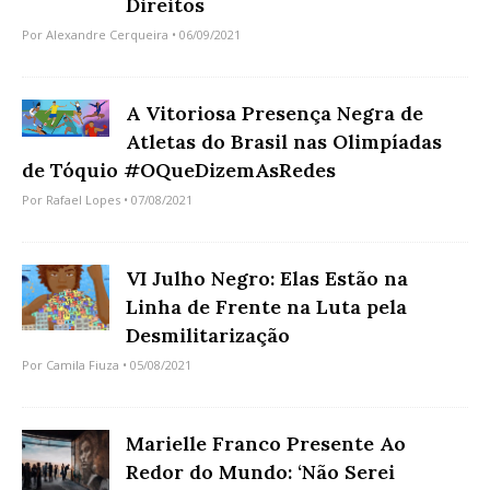
Direitos
Por
Alexandre Cerqueira
• 06/09/2021
A Vitoriosa Presença Negra de
Atletas do Brasil nas Olimpíadas
de Tóquio #OQueDizemAsRedes
Por
Rafael Lopes
• 07/08/2021
VI Julho Negro: Elas Estão na
Linha de Frente na Luta pela
Desmilitarização
Por
Camila Fiuza
• 05/08/2021
Marielle Franco Presente Ao
Redor do Mundo: ‘Não Serei