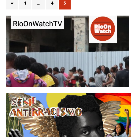
«
1
…
4
5