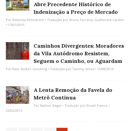
Abre Precedente Histórico de
Indenização a Preço de Mercado
Por
Rebecka Rehnström
• Tradução por
Bruno Ferreira
,
Guilherme Cardim
• 17/01/2015
Caminhos Divergentes: Moradores
da Vila Autódromo Resistem,
Seguem o Caminho, ou Aguardam
Por
Kate Steiker-Ginzberg
• Tradução por
Tammy Senra
• 15/08/2014
A Lenta Remoção da Favela do
Metrô Continua
Por
Nathan Siegel
• Tradução por
Roseli Franco
•
22/02/2013