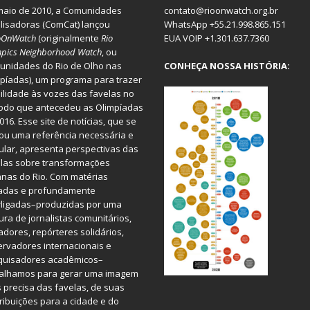
aio de 2010, a
Comunidades
contato@rioonwatch.org.br
lisadoras
(ComCat) lançou
WhatsApp +55.21.998.865.151
oOnWatch
(originalmente
Ri
o
EUA VOIP +1.301.637.7360
pics Neighborhood Watch
, ou
nidades do Rio de Olho nas
CONHEÇA NOSSA HISTÓRIA:
píadas), um programa para trazer
bilidade às vozes das favelas no
odo que antecedeu as Olimpíadas
016. Esse site de notícias, que se
ou uma referência necessária e
ular, apresenta perspectivas das
las sobre transformações
nas do Rio. Com matérias
iadas e profundamente
rligadas–produzidas por uma
ura de jornalistas comunitários,
dores, repórteres solidários,
rvadores internacionais e
quisadores acadêmicos–
balhamos para gerar uma imagem
 precisa das favelas, de suas
ribuições para a cidade e do