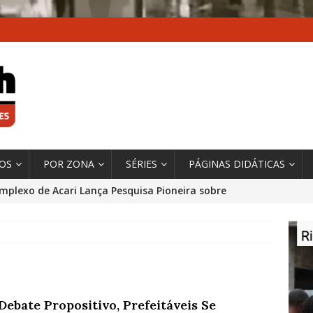
XOS
POR ZONA
SÉRIES
PÁGINAS DIDÁTICAS
mplexo de Acari Lança Pesquisa Pioneira sobre
chentes na Comunidade
DADOS E PESQUISA
 Contexto da Ultrapassagem Climática, ‘As Cidades
 o Fogo que Impulsionam a Mudança de que
rma Autora Coordenadora Principal de Relatório
Debate Propositivo, Prefeitáveis Se
 Sobre Cidades
*DESTAQUE