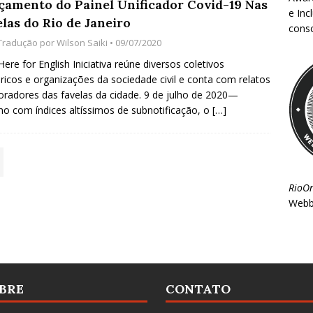
çamento do Painel Unificador Covid-19 Nas
e Inc
las do Rio de Janeiro
consc
 Tradução por
Wilson Saiki
• 09/07/2020
 Here for English Iniciativa reúne diversos coletivos
éricos e organizações da sociedade civil e conta com relatos
radores das favelas da cidade. 9 de julho de 2020—
 com índices altíssimos de subnotificação, o
[…]
RioO
Webb
BRE
CONTATO