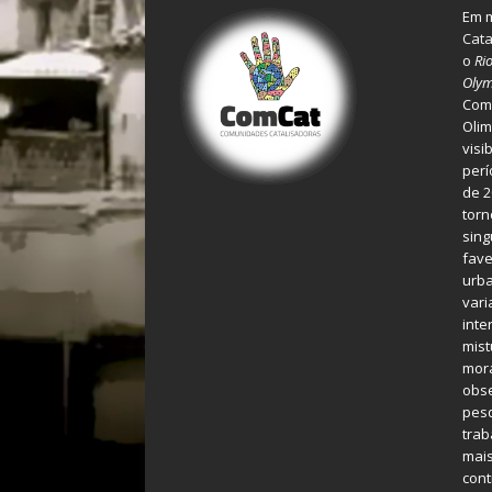
Em m
Cata
o
Ri
Olym
Comu
Olim
visi
perí
de 2
torn
sing
fave
urba
var
inte
mist
mora
obse
pes
tra
mais
cont