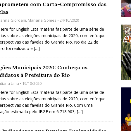
prometem com Carta-Compromisso das
do Começou com uma Praça em Ramos [OPINIÃO]
elas
ianna Giordani
,
Mariana Gomes
• 24/10/2020
tirão Agroecológico com os Povos das Águas Reúne
 Here for English Esta matéria faz parte de uma série de
ias sobre as eleições municipais de 2020, com enfoque
lantio e Inauguração da Feira da Praia do Remanso
erspectivas das favelas do Grande Rio. No dia 22 de
COBERTURA DE EVENTOS
ro foi realizado e
[…]
ens Fluminenses, Cronicamente Abandonados,
ições Municipais 2020: Conheça os
sórcio Nova Via Mobilidade 10 Anos Após Rio2016
didatos à Prefeitura do Rio
O
atiana Lima
• 19/10/2020
 Here for English Esta matéria faz parte de uma série de
ias sobre as eleições municipais de 2020, com enfoque
erspectivas das favelas do Grande Rio. Com uma
ação estimada pelo IBGE em 6.718.903,
[…]