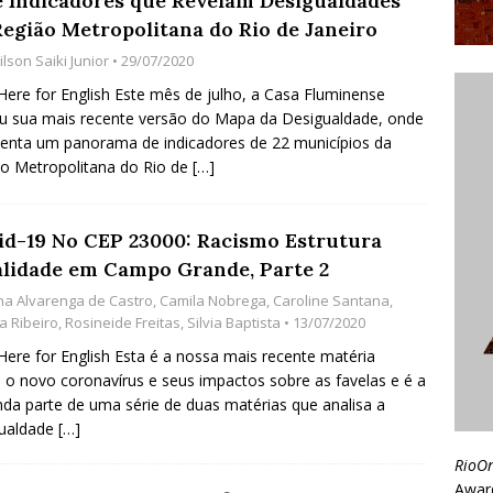
e Indicadores que Revelam Desigualdades
Região Metropolitana do Rio de Janeiro
lson Saiki Junior
• 29/07/2020
 Here for English Este mês de julho, a Casa Fluminense
u sua mais recente versão do Mapa da Desigualdade, onde
enta um panorama de indicadores de 22 municípios da
o Metropolitana do Rio de
[…]
id-19 No CEP 23000: Racismo Estrutura
alidade em Campo Grande, Parte 2
na Alvarenga de Castro
,
Camila Nobrega
,
Caroline Santana
,
a Ribeiro
,
Rosineide Freitas
,
Silvia Baptista
• 13/07/2020
 Here for English Esta é a nossa mais recente matéria
 o novo coronavírus e seus impactos sobre as favelas e é a
da parte de uma série de duas matérias que analisa a
gualdade
[…]
RioO
Awar