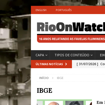
ENGLISH
PORTUGUÊS
CAPA
TIPOS DE CONTEÚDO
EI
[ 31/07/2026 ]
Co
ÚLTIMAS NOTÍCIAS
Impactos das En
INÍCIO
IBGE
[ 29/07/2026 ]
No
São o Cadinho e
IBGE
Precisamos’, Afi
Em 
Especial do IPCC