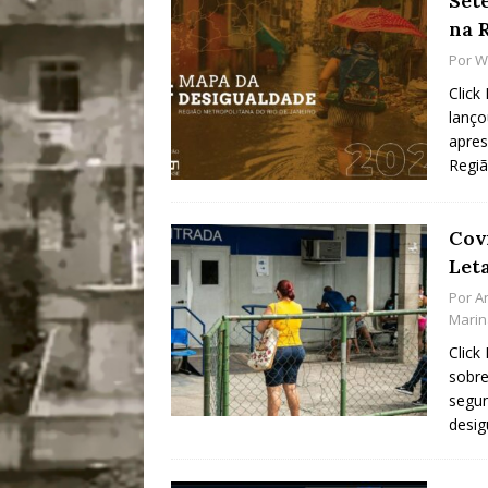
Set
na 
Por
Wi
Click
lanço
apres
Regiã
Cov
Let
Por
A
Marin
Click
sobre
segun
desi