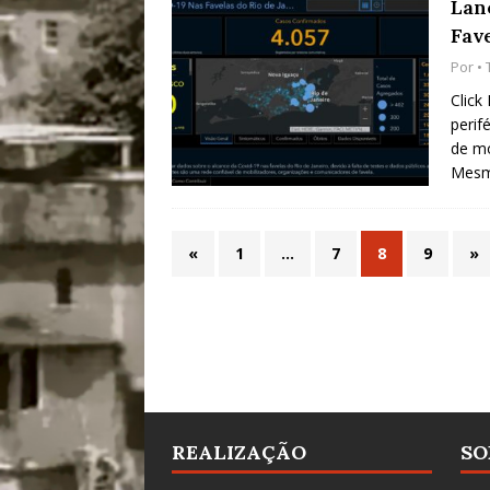
Lan
Fave
Por •
Click
perif
de mo
Mesmo
«
1
…
7
8
9
»
REALIZAÇÃO
SO