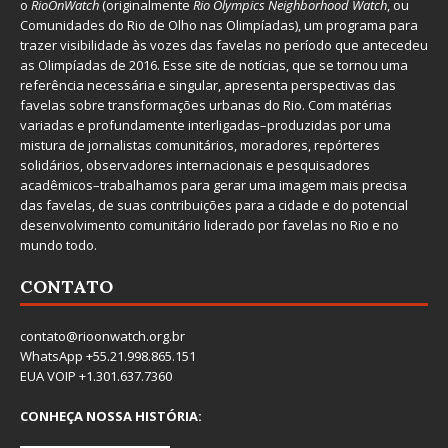
o
RioOnWatch
(originalmente
Ri
o Olympics Neighborhood Watch
, ou
Comunidades do Rio de Olho nas Olimpíadas), um programa para
trazer visibilidade às vozes das favelas no período que antecedeu
as Olimpíadas de 2016. Esse site de notícias, que se tornou uma
referência necessária e singular, apresenta perspectivas das
favelas sobre transformações urbanas do Rio. Com matérias
variadas e profundamente interligadas–produzidas por uma
mistura de jornalistas comunitários, moradores, repórteres
solidários, observadores internacionais e pesquisadores
acadêmicos–trabalhamos para gerar uma imagem mais precisa
das favelas, de suas contribuições para a cidade e do potencial
desenvolvimento comunitário liderado por favelas no Rio e no
mundo todo.
CONTATO
contato@rioonwatch.org.br
WhatsApp +55.21.998.865.151
EUA VOIP +1.301.637.7360
CONHEÇA NOSSA HISTÓRIA: