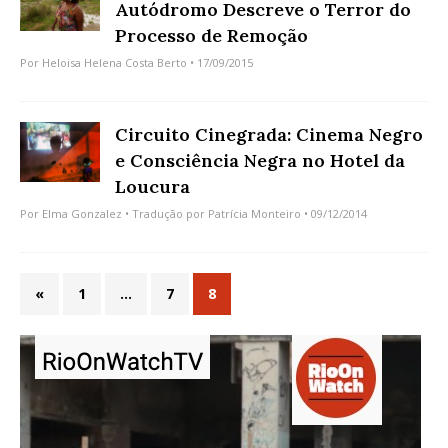
Autódromo Descreve o Terror do
Processo de Remoção
Por
Heloisa Helena Costa Berto
• 17/09/2015
Circuito Cinegrada: Cinema Negro
e Consciência Negra no Hotel da
Loucura
Por
Elma Gonzalez
• Tradução por
Patrícia Monteiro
• 09/12/2014
«
1
…
7
8