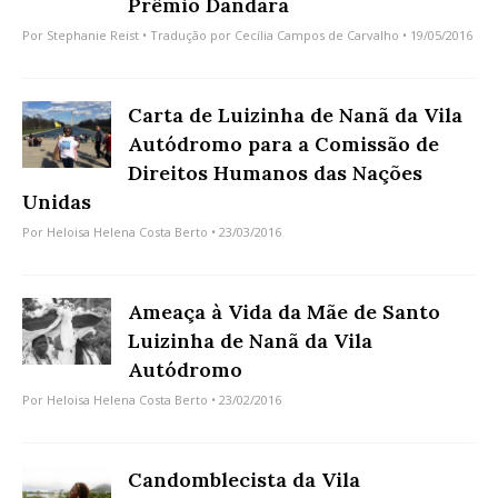
Prêmio Dandara
Por
Stephanie Reist
• Tradução por
Cecília Campos de Carvalho
• 19/05/2016
Carta de Luizinha de Nanã da Vila
Autódromo para a Comissão de
Direitos Humanos das Nações
Unidas
Por
Heloisa Helena Costa Berto
• 23/03/2016
Ameaça à Vida da Mãe de Santo
Luizinha de Nanã da Vila
Autódromo
Por
Heloisa Helena Costa Berto
• 23/02/2016
Candomblecista da Vila