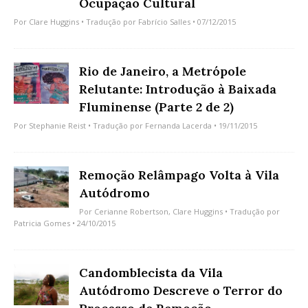
Ocupação Cultural
Por
Clare Huggins
• Tradução por
Fabrício Salles
• 07/12/2015
Rio de Janeiro, a Metrópole
Relutante: Introdução à Baixada
Fluminense (Parte 2 de 2)
Por
Stephanie Reist
• Tradução por
Fernanda Lacerda
• 19/11/2015
Remoção Relâmpago Volta à Vila
Autódromo
Por
Cerianne Robertson
,
Clare Huggins
• Tradução por
Patricia Gomes
• 24/10/2015
Candomblecista da Vila
Autódromo Descreve o Terror do