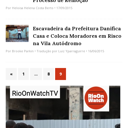
Processo de Remoção
Por
Heloisa Helena Costa Berto
• 17/09/2015
Escavadeira da Prefeitura Danifica
Casa e Coloca Moradores em Risco
na Vila Autódromo
Por
Brooke Parkin
• Tradução por
Luiz Yparraguirre
• 16/06/2015
«
1
…
8
9