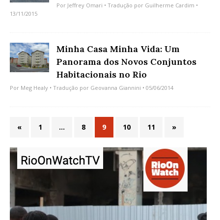
Por
Jeffrey Omari
• Tradução por
Guilherme Cardim
•
13/11/2015
Minha Casa Minha Vida: Um
Panorama dos Novos Conjuntos
Habitacionais no Rio
Por
Meg Healy
• Tradução por
Geovanna Giannini
• 05/06/2014
«
1
…
8
9
10
11
»