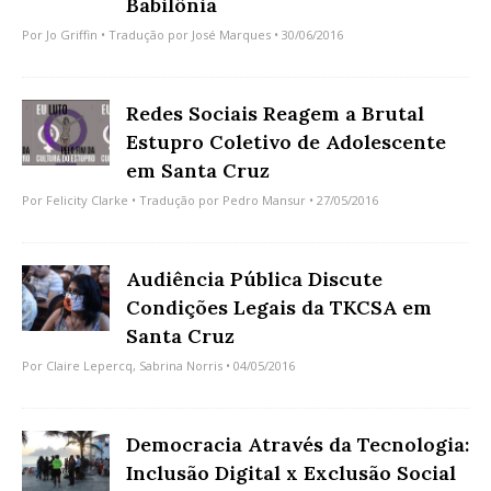
Babilônia
Por
Jo Griffin
• Tradução por
José Marques
• 30/06/2016
Redes Sociais Reagem a Brutal
Estupro Coletivo de Adolescente
em Santa Cruz
Por
Felicity Clarke
• Tradução por
Pedro Mansur
• 27/05/2016
Audiência Pública Discute
Condições Legais da TKCSA em
Santa Cruz
Por
Claire Lepercq
,
Sabrina Norris
• 04/05/2016
Democracia Através da Tecnologia:
Inclusão Digital x Exclusão Social