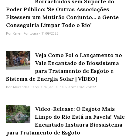
Borrachudos sem Suporte do
Poder Público: ‘Se Outras Associações
Fizessem um Mutirão Conjunto… a Gente
Conseguiria Limpar Todo o Rio’
Por
Karen Fontoura
• 11/09/2025
Veja Como Foi o Lançamento no
Vale Encantado do Biossistema
para Tratamento de Esgoto e
Sistema de Energia Solar [VÍDEO]
Por
Alexandre Cerqueira
,
Jaqueline Suarez
• 04/07/2022
Vídeo-Release: O Esgoto Mais
Limpo do Rio Está na Favela! Vale
Encantado Instaura Biossistema
para Tratamento de Esgoto