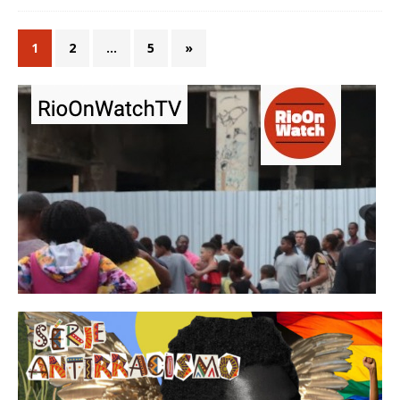
1
2
…
5
»