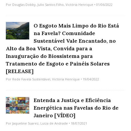
Por
Douglas Dobby
,
Julio Santos Filho
,
Victória Henrique
• 01/06/2022
O Esgoto Mais Limpo do Rio Está
na Favela? Comunidade
Sustentável Vale Encantado, no
Alto da Boa Vista, Convida para a
Inauguração do Biossistema para
Tratamento de Esgoto e Painéis Solares
[RELEASE]
Por
Rede Favela Sustentável
,
Victória Henrique
• 19/04/2022
Entenda a Justiça e Eficiência
Energética nas Favelas do Rio de
Janeiro [VÍDEO]
Por
Jaqueline Suarez
,
Luiza de Andrade
• 18/07/2021