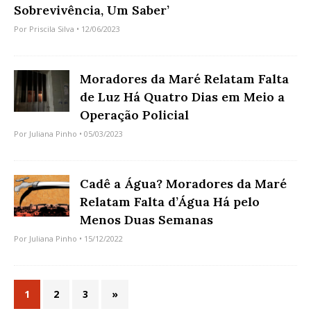
Sobrevivência, Um Saber’
Por
Priscila Silva
• 12/06/2023
Moradores da Maré Relatam Falta
de Luz Há Quatro Dias em Meio a
Operação Policial
Por
Juliana Pinho
• 05/03/2023
Cadê a Água? Moradores da Maré
Relatam Falta d’Água Há pelo
Menos Duas Semanas
Por
Juliana Pinho
• 15/12/2022
1
2
3
»