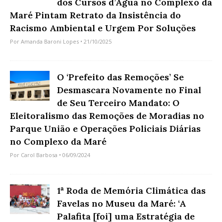
dos Cursos d’Água no Complexo da
Maré Pintam Retrato da Insistência do
Racismo Ambiental e Urgem Por Soluções
Por
Amanda Baroni Lopes
• 21/10/2025
O ‘Prefeito das Remoções’ Se
Desmascara Novamente no Final
de Seu Terceiro Mandato: O
Eleitoralismo das Remoções de Moradias no
Parque União e Operações Policiais Diárias
no Complexo da Maré
Por
Carol Barbosa
• 06/09/2024
1ª Roda de Memória Climática das
Favelas no Museu da Maré: ‘A
Palafita [foi] uma Estratégia de