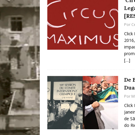
‘Ci
Leg
[RE
Por
C
Click
2016,
impac
prome
[…]
De 
Dua
Por
Ma
Click
Janei
de Sã
do Ri