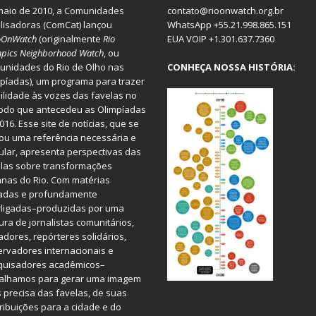
aio de 2010, a
Comunidades
contato@rioonwatch.org.br
lisadoras
(ComCat) lançou
WhatsApp +55.21.998.865.151
oOnWatch
(originalmente
Ri
o
EUA VOIP +1.301.637.7360
pics Neighborhood Watch
, ou
nidades do Rio de Olho nas
CONHEÇA NOSSA HISTÓRIA:
píadas), um programa para trazer
bilidade às vozes das favelas no
odo que antecedeu as Olimpíadas
016. Esse site de notícias, que se
ou uma referência necessária e
ular, apresenta perspectivas das
las sobre transformações
nas do Rio. Com matérias
iadas e profundamente
rligadas–produzidas por uma
ura de jornalistas comunitários,
dores, repórteres solidários,
rvadores internacionais e
quisadores acadêmicos–
balhamos para gerar uma imagem
 precisa das favelas, de suas
ribuições para a cidade e do