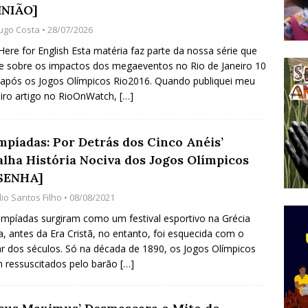
INIÃO]
do Começou com uma Praça em Ramos [OPINIÃO]
ugo Costa
• 28/07/2026
 Here for English Esta matéria faz parte da nossa série que
te sobre os impactos dos megaeventos no Rio de Janeiro 10
tirão Agroecológico com os Povos das Águas Reúne
após os Jogos Olímpicos Rio2016. Quando publiquei meu
lantio e Inauguração da Feira da Praia do Remanso
iro artigo no RioOnWatch,
[…]
COBERTURA DE EVENTOS
ens Fluminenses, Cronicamente Abandonados,
impíadas: Por Detrás dos Cinco Anéis’
alha História Nociva dos Jogos Olímpicos
sórcio Nova Via Mobilidade 10 Anos Após Rio2016
SENHA]
O
lio Santos Filho
• 08/08/2021
impíadas surgiram como um festival esportivo na Grécia
a, antes da Era Cristã, no entanto, foi esquecida com o
r dos séculos. Só na década de 1890, os Jogos Olímpicos
 ressuscitados pelo barão
[…]