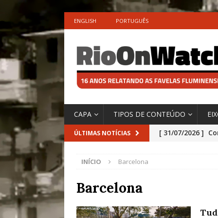
ENGLISH
PORTUGUÊS
CAPA
TIPOS DE CONTEÚDO
EI
[ 31/07/2026 ]
Co
ÚLTIMAS NOTÍCIAS
Impactos das En
INÍCIO
Barcelona
[ 29/07/2026 ]
No
São o Cadinho e
Barcelona
Precisamos’, Afi
Tud
Especial do IPCC