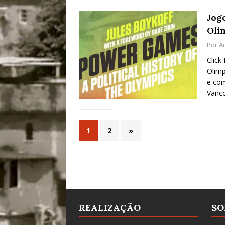
Jog
Oli
Por
A
Click
Olimp
e com
Vanco
1
2
»
REALIZAÇÃO
SO