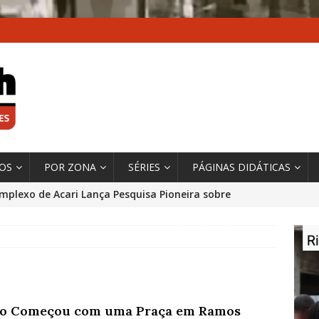
XOS
POR ZONA
SÉRIES
PÁGINAS DIDÁTICAS
mplexo de Acari Lança Pesquisa Pioneira sobre
chentes na Comunidade
DADOS E PESQUISA
 Contexto da Ultrapassagem Climática, ‘As Cidades
 o Fogo que Impulsionam a Mudança de que
rma Autora Coordenadora Principal de Relatório
o Começou com uma Praça em Ramos
 Sobre Cidades
*DESTAQUE