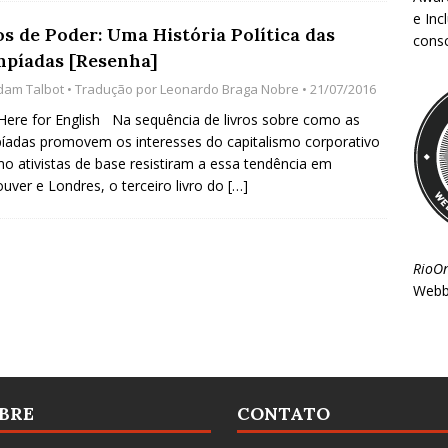
e Inc
os de Poder: Uma História Política das
consc
mpíadas [Resenha]
dam Talbot
• Tradução por
Leonardo Braga Nobre
• 21/07/2016
 Here for English Na sequência de livros sobre como as
íadas promovem os interesses do capitalismo corporativo
o ativistas de base resistiram a essa tendência em
uver e Londres, o terceiro livro do
[…]
RioO
Webb
BRE
CONTATO