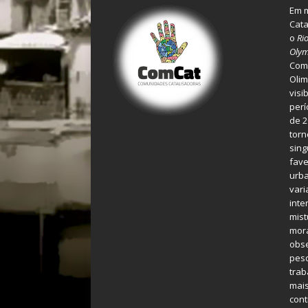
Em m
Cata
o
Ri
Olym
Comu
Olim
visi
perí
de 2
torn
sing
fave
urba
var
inte
mist
mora
obse
pes
tra
mais
cont