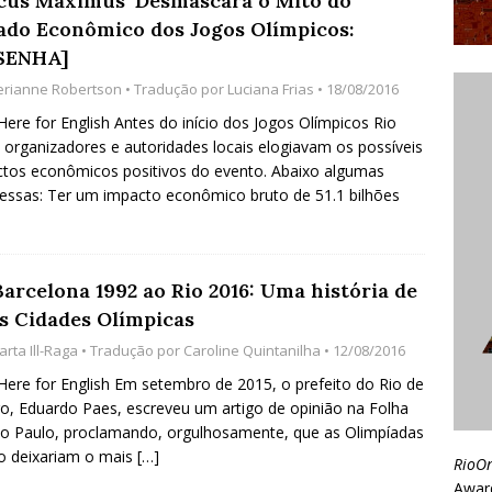
rcus Maximus’ Desmascara o Mito do
ado Econômico dos Jogos Olímpicos:
SENHA]
erianne Robertson
• Tradução por
Luciana Frias
• 18/08/2016
 Here for English Antes do início dos Jogos Olímpicos Rio
 organizadores e autoridades locais elogiavam os possíveis
tos econômicos positivos do evento. Abaixo algumas
ssas: Ter um impacto econômico bruto de 51.1 bilhões
Barcelona 1992 ao Rio 2016: Uma história de
s Cidades Olímpicas
rta Ill-Raga
• Tradução por
Caroline Quintanilha
• 12/08/2016
 Here for English Em setembro de 2015, o prefeito do Rio de
ro, Eduardo Paes, escreveu um artigo de opinião na Folha
o Paulo, proclamando, orgulhosamente, que as Olimpíadas
o deixariam o mais
[…]
RioO
Awar