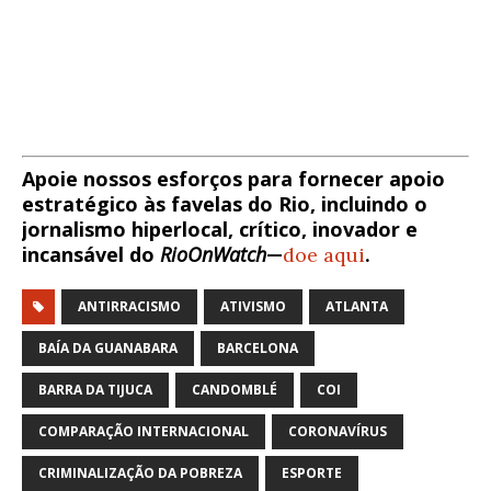
Apoie nossos esforços para fornecer apoio
estratégico às favelas do Rio, incluindo o
jornalismo hiperlocal, crítico, inovador e
incansável do
RioOnWatch
—
doe aqui
.
ANTIRRACISMO
ATIVISMO
ATLANTA
BAÍA DA GUANABARA
BARCELONA
BARRA DA TIJUCA
CANDOMBLÉ
COI
COMPARAÇÃO INTERNACIONAL
CORONAVÍRUS
CRIMINALIZAÇÃO DA POBREZA
ESPORTE