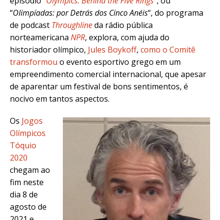
episódio “
Olympics: Behind the Five Rings
“, ou
“
Olimpíadas: por Detrás dos Cinco Anéis
“, do programa
de podcast
Throughline
da rádio pública
norteamericana
NPR
, explora, com ajuda do
historiador olímpico,
Jules Boykoff
,
como o Comitê
transformou
o evento esportivo grego em um
empreendimento comercial internacional, que apesar
de aparentar um festival de bons sentimentos, é
nocivo em tantos aspectos.
Os
Jogos
Olímpicos
Tóquio
2020
chegam ao
fim neste
dia 8 de
agosto de
2021 e