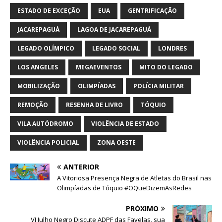
ESTADO DE EXCEÇÃO
EUA
GENTRIFICAÇÃO
JACAREPAGUÁ
LAGOA DE JACAREPAGUÁ
LEGADO OLÍMPICO
LEGADO SOCIAL
LONDRES
LOS ANGELES
MEGAEVENTOS
MITO DO LEGADO
MOBILIZAÇÃO
OLIMPÍADAS
POLÍCIA MILITAR
REMOÇÃO
RESENHA DE LIVRO
TÓQUIO
VILA AUTÓDROMO
VIOLÊNCIA DE ESTADO
VIOLÊNCIA POLICIAL
ZONA OESTE
ANTERIOR
A Vitoriosa Presença Negra de Atletas do Brasil nas
Olimpíadas de Tóquio #OQueDizemAsRedes
PRÓXIMO
VI Julho Negro Discute ADPF das Favelas, sua