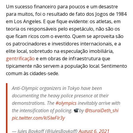
Um sucesso financeiro para poucos e um desastre
para muitos, foi o resultado de fato dos Jogos de 1984
em Los Angeles. E que fique evidente: os atletas, em
teoria os responsáveis pelo espetáculo, não são os
que ficam ricos com o evento. Quem se aproveita são
os patrocinadores e investidores internacionais, e a
elite local, sobretudo na especulação imobiliária,
gentrificação
e em obras de infraestrutura que
tipicamente não servem a população local. Sentimento
comum às cidades-sede.
Anti-Olympic organizers in Tokyo have been
documenting the heavy police presence at their
demonstrations. The
#olympics
inevitably arrive with
the intensification of policing.
by
@tsuraiDeth_shi
pic.twitter.com/kl5IwFlr3y
— Jules Boykoff (@JulesBoykoff)
August 6, 2021