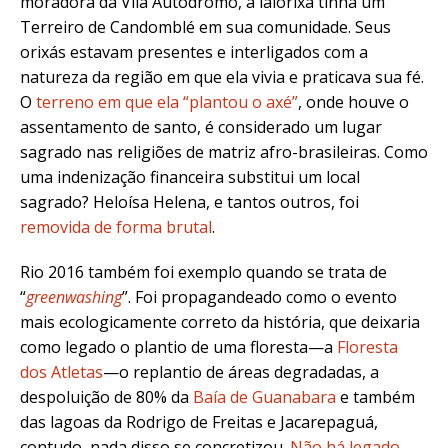
moradora da Vila Autódromo, a ialorixá tinha um
Terreiro de Candomblé em sua comunidade. Seus
orixás estavam presentes e interligados com a
natureza da região em que ela vivia e praticava sua fé.
O
terreno em que ela “plantou o axé”
, onde houve o
assentamento de santo, é considerado um lugar
sagrado nas religiões de matriz afro-brasileiras. Como
uma indenização financeira substitui um local
sagrado? Heloísa Helena, e tantos outros, foi
removida de forma brutal
.
Rio 2016 também foi exemplo quando se trata de
“
greenwashing
”. Foi propagandeado como o evento
mais ecologicamente correto da história, que deixaria
como legado o plantio de uma floresta—a
Floresta
dos Atletas
—o replantio de áreas degradadas, a
despoluição de 80% da
Baía de Guanabara
e também
das lagoas da Rodrigo de Freitas e Jacarepaguá,
contudo, nada disso se concretizou.
Não há legado