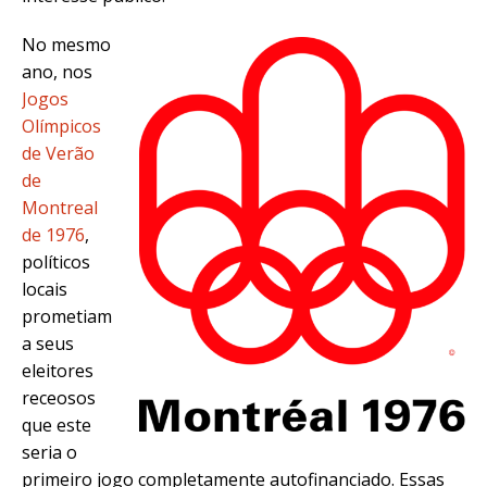
No mesmo
ano, nos
Jogos
Olímpicos
de Verão
de
Montreal
de 1976
,
políticos
locais
prometiam
a seus
eleitores
receosos
que este
seria o
primeiro jogo completamente autofinanciado. Essas