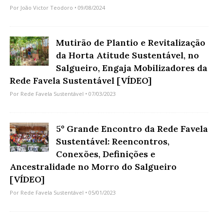
Por
João Victor Teodoro
• 09/08/2024
Mutirão de Plantio e Revitalização
da Horta Atitude Sustentável, no
Salgueiro, Engaja Mobilizadores da
Rede Favela Sustentável [VÍDEO]
Por
Rede Favela Sustentável
• 07/03/2023
5º Grande Encontro da Rede Favela
Sustentável: Reencontros,
Conexões, Definições e
Ancestralidade no Morro do Salgueiro
[VÍDEO]
Por
Rede Favela Sustentável
• 05/01/2023