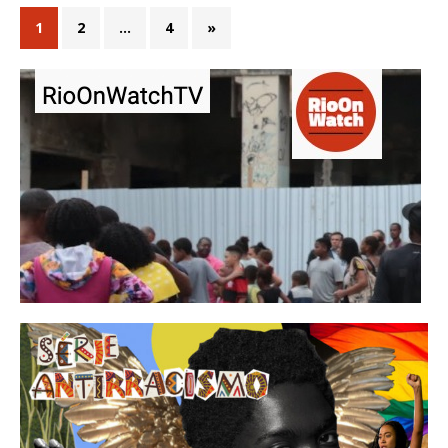
1
2
…
4
»