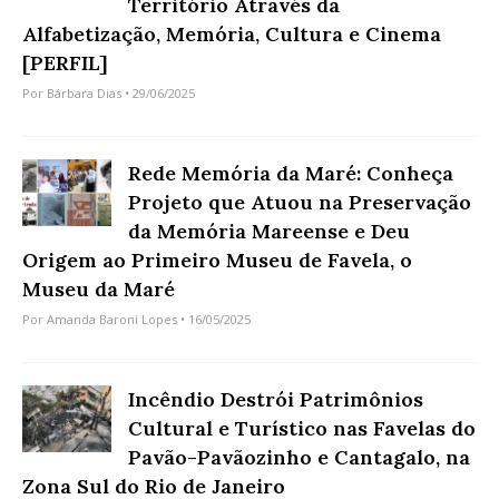
Território Através da
Alfabetização, Memória, Cultura e Cinema
[PERFIL]
Por
Bárbara Dias
• 29/06/2025
Rede Memória da Maré: Conheça
Projeto que Atuou na Preservação
da Memória Mareense e Deu
Origem ao Primeiro Museu de Favela, o
Museu da Maré
Por
Amanda Baroni Lopes
• 16/05/2025
Incêndio Destrói Patrimônios
Cultural e Turístico nas Favelas do
Pavão-Pavãozinho e Cantagalo, na
Zona Sul do Rio de Janeiro