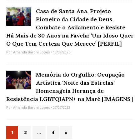
Casa de Santa Ana, Projeto
Pioneiro da Cidade de Deus,
Combate o Asilamento e Resiste
Há Mais de 30 Anos na Favela: ‘Um Idoso Quer
O Que Tem Certeza Que Merece’ [PERFIL]
Por
Amanda Baroni Lopes
• 13/08/2025
Memória do Orgulho: Ocupação
Artística ‘Noite das Estrelas’
Homenageia Herança de
Resistência LGBTQIAPN+ na Maré [IMAGENS]
Por
Amanda Baroni Lopes
• 07/07/2023
1
2
…
4
»