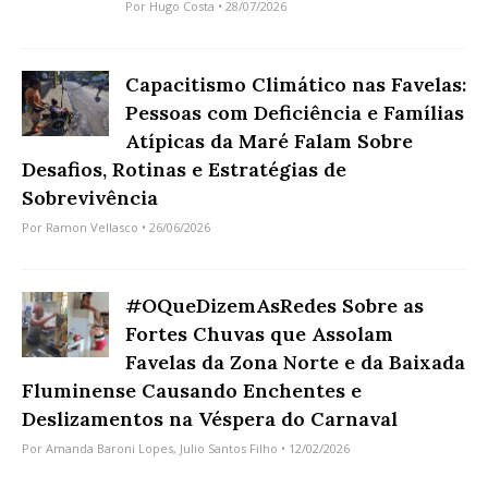
Por
Hugo Costa
• 28/07/2026
Capacitismo Climático nas Favelas:
Pessoas com Deficiência e Famílias
Atípicas da Maré Falam Sobre
Desafios, Rotinas e Estratégias de
Sobrevivência
Por
Ramon Vellasco
• 26/06/2026
#OQueDizemAsRedes Sobre as
Fortes Chuvas que Assolam
Favelas da Zona Norte e da Baixada
Fluminense Causando Enchentes e
Deslizamentos na Véspera do Carnaval
Por
Amanda Baroni Lopes
,
Julio Santos Filho
• 12/02/2026