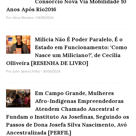
Consórcio Nova Via Mobilidade 10
Anos Após Rio2016
Por
Alice Novaes
• 04/08/2026
Milícia Não É Poder Paralelo, É o
Estado em Funcionamento: ‘Como
Nasce um Miliciano?’, de Cecília
Olliveira [RESENHA DE LIVRO]
Por
Julio Santos Filho
• 30/06/2026
Em Campo Grande, Mulheres
Afro-Indígenas Empreendedoras
Atendem Chamado Ancestral e
Fundam o Instituto As Josefinas, Seguindo os
Passos de Dona Josefa Silva Nascimento, Avó
Ancestralizada [PERFIL]