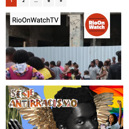
1
2
…
6
»