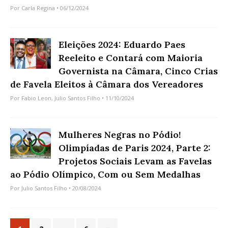
Por
Carla Regina
• 06/12/2024
Eleições 2024: Eduardo Paes
Reeleito e Contará com Maioria
Governista na Câmara, Cinco Crias
de Favela Eleitos à Câmara dos Vereadores
Por
Fabio Leon
,
Julio Santos Filho
• 11/10/2024
Mulheres Negras no Pódio!
Olimpíadas de Paris 2024, Parte 2:
Projetos Sociais Levam as Favelas
ao Pódio Olímpico, Com ou Sem Medalhas
Por
Julio Santos Filho
• 20/08/2024