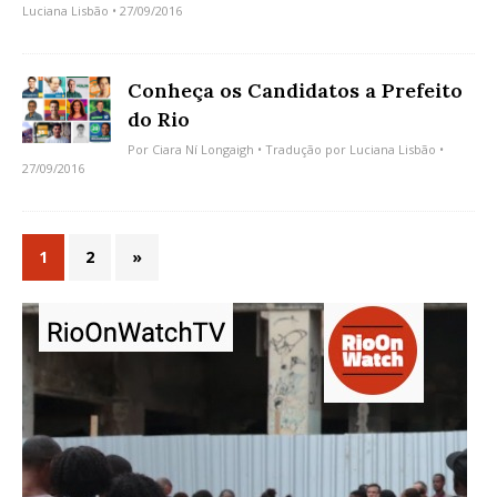
Luciana Lisbão
• 27/09/2016
Conheça os Candidatos a Prefeito
do Rio
Por
Ciara Ní Longaigh
• Tradução por
Luciana Lisbão
•
27/09/2016
1
2
»