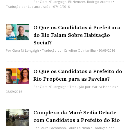
Por
Ciara Ní Longaigh
,
Eli Nemzer
,
Rodrigo Arantes
•
Tradução por
Luciana Lisbão
• 07/10/2016
O Que os Candidatos à Prefeitura
do Rio Falam Sobre Habitação
Social?
Por
Ciara Ní Longaigh
• Tradução por
Caroline Quintanilha
• 30/09/2016
O Que os Candidatos a Prefeito do
Rio Propõem para as Favelas?
Por
Ciara Ní Longaigh
• Tradução por
Marina Hennies
•
28/09/2016
Complexo da Maré Sedia Debate
com Candidatos a Prefeito do Rio
Por
Laura Bachmann
,
Laura Fairman
• Tradução por