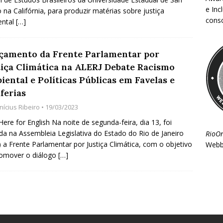
e Inc
 na Califórnia, para produzir matérias sobre justiça
consc
ental
[…]
çamento da Frente Parlamentar por
tiça Climática na ALERJ Debate Racismo
ental e Políticas Públicas em Favelas e
ferias
nícius Ribeiro
• 19/03/2023
 Here for English Na noite de segunda-feira, dia 13, foi
da na Assembleia Legislativa do Estado do Rio de Janeiro
RioO
j) a Frente Parlamentar por Justiça Climática, com o objetivo
Webb
romover o diálogo
[…]