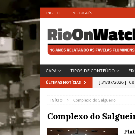
ENGLISH
PORTUGUÊS
CAPA
TIPOS DE CONTEÚDO
EI
[ 31/07/2026 ]
Co
ÚLTIMAS NOTÍCIAS
Impactos das En
INÍCIO
Complexo do Salgueiro
[ 29/07/2026 ]
No
São o Cadinho e
Complexo do Salguei
Precisamos’, Afi
Pla
Especial do IPCC