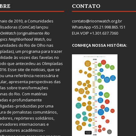
BRE
CONTATO
aio de 2010, a
Comunidades
contato@rioonwatch.org.br
lisadoras
(ComCat) lançou
WhatsApp +55.21.998.865.151
oOnWatch
(originalmente
Ri
o
EUA VOIP +1.301.637.7360
pics Neighborhood Watch
, ou
nidades do Rio de Olho nas
CONHEÇA NOSSA HISTÓRIA:
píadas), um programa para trazer
bilidade às vozes das favelas no
odo que antecedeu as Olimpíadas
016. Esse site de notícias, que se
ou uma referência necessária e
ular, apresenta perspectivas das
las sobre transformações
nas do Rio. Com matérias
iadas e profundamente
rligadas–produzidas por uma
ura de jornalistas comunitários,
dores, repórteres solidários,
rvadores internacionais e
quisadores acadêmicos–