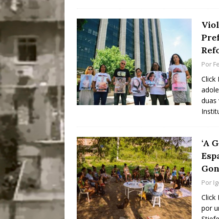
Vio
Pre
Refo
Por
Fe
Click
adole
duas 
Insti
‘A 
Esp
Gon
Por
I
Click
por u
Stief