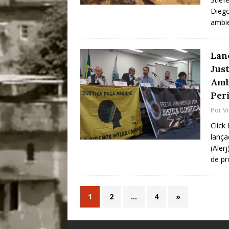
Diego
ambi
Lan
Jus
Ambi
Peri
Por
Vi
Click
lança
(Aler
de p
1
2
…
4
»