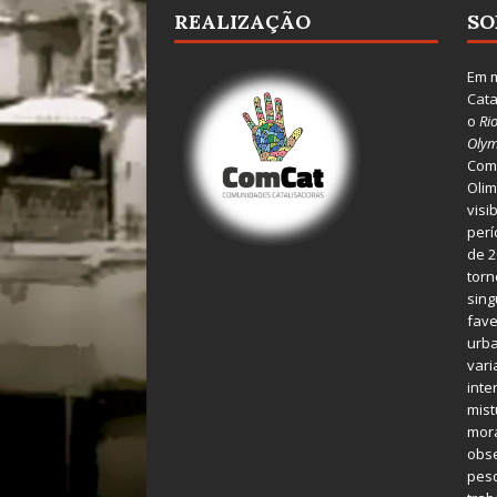
REALIZAÇÃO
SO
Em m
Cata
o
Ri
Olym
Comu
Olim
visi
perí
de 2
torn
sing
fave
urba
var
inte
mist
mora
obse
pes