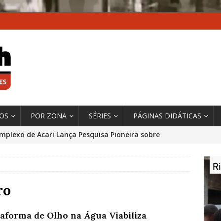
XOS
POR ZONA
SÉRIES
PÁGINAS DIDÁTICAS
mplexo de Acari Lança Pesquisa Pioneira sobre
chentes na Comunidade
DADOS E PESQUISA
 Contexto da Ultrapassagem Climática, ‘As Cidades
 o Fogo que Impulsionam a Mudança de que
ro
rma Autora Coordenadora Principal de Relatório
taforma de Olho na Água Viabiliza
 Sobre Cidades
*DESTAQUE