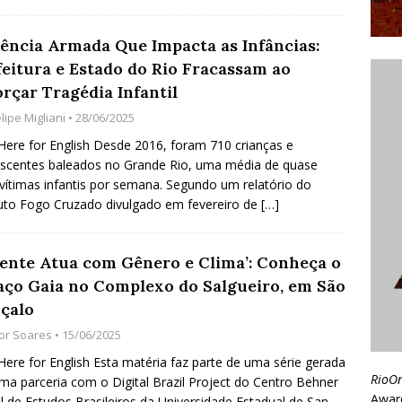
lência Armada Que Impacta as Infâncias:
feitura e Estado do Rio Fracassam ao
rçar Tragédia Infantil
lipe Migliani
• 28/06/2025
 Here for English Desde 2016, foram 710 crianças e
scentes baleados no Grande Rio, uma média de quase
vítimas infantis por semana. Segundo um relatório do
tuto Fogo Cruzado divulgado em fevereiro de
[…]
Gente Atua com Gênero e Clima’: Conheça o
aço Gaia no Complexo do Salgueiro, em São
çalo
gor Soares
• 15/06/2025
 Here for English Esta matéria faz parte de uma série gerada
RioO
ma parceria com o Digital Brazil Project do Centro Behner
Awar
el de Estudos Brasileiros da Universidade Estadual de San