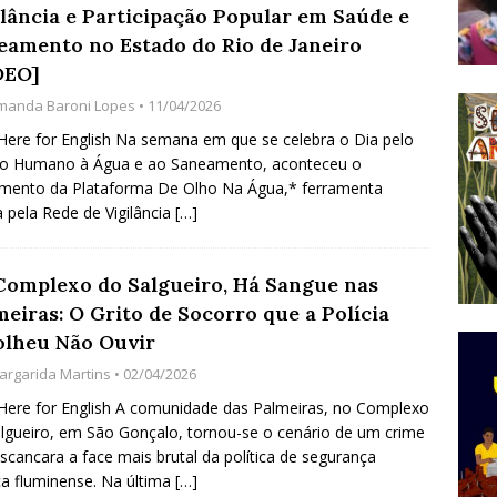
ilância e Participação Popular em Saúde e
do Começou com uma Praça em Ramos [OPINIÃO]
eamento no Estado do Rio de Janeiro
DEO]
manda Baroni Lopes
• 11/04/2026
tirão Agroecológico com os Povos das Águas Reúne
 Here for English Na semana em que se celebra o Dia pelo
lantio e Inauguração da Feira da Praia do Remanso
ito Humano à Água e ao Saneamento, aconteceu o
COBERTURA DE EVENTOS
mento da Plataforma De Olho Na Água,* ferramenta
a pela Rede de Vigilância
[…]
ens Fluminenses, Cronicamente Abandonados,
sórcio Nova Via Mobilidade 10 Anos Após Rio2016
Complexo do Salgueiro, Há Sangue nas
O
eiras: O Grito de Socorro que a Polícia
olheu Não Ouvir
argarida Martins
• 02/04/2026
 Here for English A comunidade das Palmeiras, no Complexo
lgueiro, em São Gonçalo, tornou-se o cenário de um crime
scancara a face mais brutal da política de segurança
ca fluminense. Na última
[…]