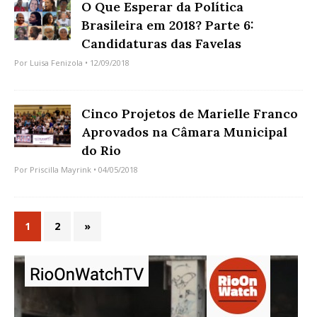
O Que Esperar da Política
Brasileira em 2018? Parte 6:
Candidaturas das Favelas
Por
Luisa Fenizola
• 12/09/2018
Cinco Projetos de Marielle Franco
Aprovados na Câmara Municipal
do Rio
Por
Priscilla Mayrink
• 04/05/2018
1
2
»