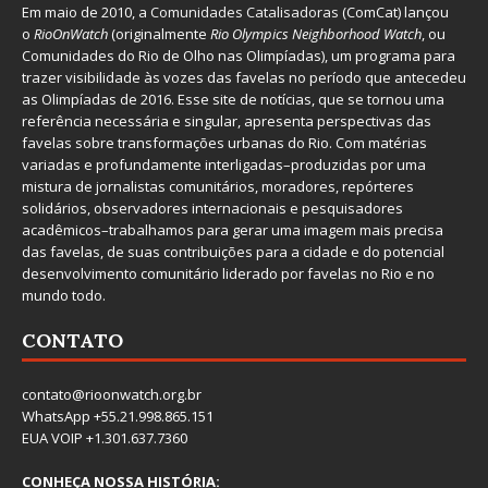
Em maio de 2010, a
Comunidades Catalisadoras
(ComCat) lançou
o
RioOnWatch
(originalmente
Ri
o Olympics Neighborhood Watch
, ou
Comunidades do Rio de Olho nas Olimpíadas), um programa para
trazer visibilidade às vozes das favelas no período que antecedeu
as Olimpíadas de 2016. Esse site de notícias, que se tornou uma
referência necessária e singular, apresenta perspectivas das
favelas sobre transformações urbanas do Rio. Com matérias
variadas e profundamente interligadas–produzidas por uma
mistura de jornalistas comunitários, moradores, repórteres
solidários, observadores internacionais e pesquisadores
acadêmicos–trabalhamos para gerar uma imagem mais precisa
das favelas, de suas contribuições para a cidade e do potencial
desenvolvimento comunitário liderado por favelas no Rio e no
mundo todo.
CONTATO
contato@rioonwatch.org.br
WhatsApp +55.21.998.865.151
EUA VOIP +1.301.637.7360
CONHEÇA NOSSA HISTÓRIA: