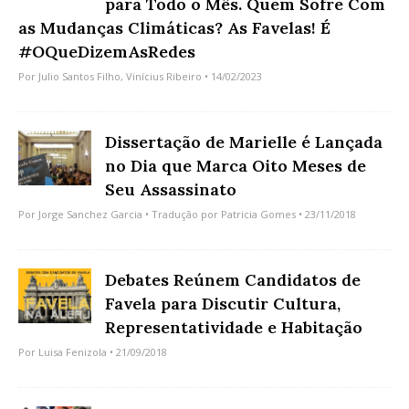
para Todo o Mês. Quem Sofre Com
as Mudanças Climáticas? As Favelas! É
#OQueDizemAsRedes
Por
Julio Santos Filho
,
Vinícius Ribeiro
• 14/02/2023
Dissertação de Marielle é Lançada
no Dia que Marca Oito Meses de
Seu Assassinato
Por
Jorge Sanchez Garcia
• Tradução por
Patricia Gomes
• 23/11/2018
Debates Reúnem Candidatos de
Favela para Discutir Cultura,
Representatividade e Habitação
Por
Luisa Fenizola
• 21/09/2018