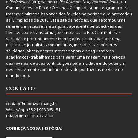
o
RioOnWatch
(originalmente
Ri
o Olympics Neighborhood Watch
, ou
Comunidades do Rio de Olho nas Olimpíadas), um programa para
trazer visibilidade às vozes das favelas no período que antecedeu
as Olimpíadas de 2016. Esse site de notícias, que se tornou uma
referência necessária e singular, apresenta perspectivas das
favelas sobre transformações urbanas do Rio. Com matérias
variadas e profundamente interligadas–produzidas por uma
mistura de jornalistas comunitários, moradores, repórteres
solidários, observadores internacionais e pesquisadores
acadêmicos–trabalhamos para gerar uma imagem mais precisa
das favelas, de suas contribuições para a cidade e do potencial
desenvolvimento comunitário liderado por favelas no Rio e no
mundo todo.
CONTATO
contato@rioonwatch.org.br
WhatsApp +55.21.998.865.151
EUA VOIP +1.301.637.7360
CONHEÇA NOSSA HISTÓRIA: