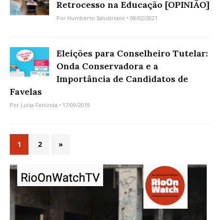
Retrocesso na Educação [OPINIÃO]
Por
Humberto Salustriano
• 08/02/2021
Eleições para Conselheiro Tutelar:
Onda Conservadora e a
Importância de Candidatos de
Favelas
Por
Luisa Fenizola
• 17/09/2019
1
2
»