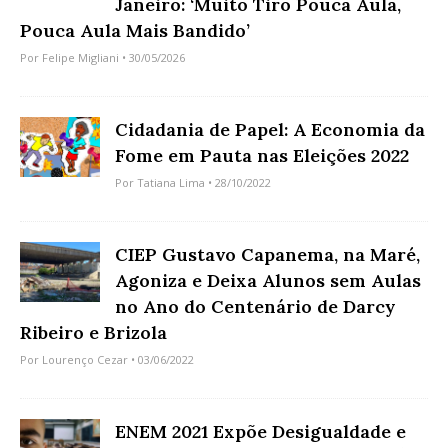
Janeiro: ‘Muito Tiro Pouca Aula,
Pouca Aula Mais Bandido’
Por
Felipe Migliani
• 30/05/2026
Cidadania de Papel: A Economia da
Fome em Pauta nas Eleições 2022
Por
Tatiana Lima
• 28/10/2022
CIEP Gustavo Capanema, na Maré,
Agoniza e Deixa Alunos sem Aulas
no Ano do Centenário de Darcy
Ribeiro e Brizola
Por
Lourenço Cezar
• 03/06/2022
ENEM 2021 Expõe Desigualdade e