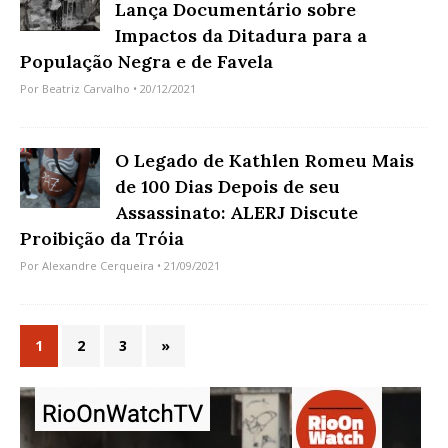
Lança Documentário sobre
Impactos da Ditadura para a
População Negra e de Favela
Por
Beatriz Carvalho
• 20/12/2021
O Legado de Kathlen Romeu Mais
de 100 Dias Depois de seu
Assassinato: ALERJ Discute
Proibição da Tróia
Por
Alexandre Cerqueira
• 21/09/2021
1
2
3
»