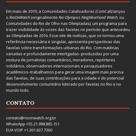
Em maio de 2010, a
Comunidades Catalisadoras
(ComCat) lançou
o
RioOnWatch
(originalmente
Ri
o Olympics Neighborhood Watch
, ou
Comunidades do Rio de Olho nas Olimpíadas), um programa para
trazer visibilidade às vozes das favelas no período que antecedeu
as Olimpíadas de 2016. Esse site de notícias, que se tornou uma
referência necessária e singular, apresenta perspectivas das
favelas sobre transformações urbanas do Rio. Com matérias
variadas e profundamente interligadas–produzidas por uma
mistura de jornalistas comunitários, moradores, repórteres
solidários, observadores internacionais e pesquisadores
acadêmicos–trabalhamos para gerar uma imagem mais precisa
das favelas, de suas contribuições para a cidade e do potencial
desenvolvimento comunitário liderado por favelas no Rio e no
mundo todo.
CONTATO
contato@rioonwatch.org.br
WhatsApp +55.21.998.865.151
EUA VOIP +1.301.637.7360