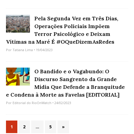
Pela Segunda Vez em Três Dias,
Operações Policiais Impõem
Terror Psicológico e Deixam
Vítimas na Maré É #OQueDizemAsRedes
Por
Tatiana Lima
• 19/04/2023
O Bandido e o Vagabundo: O
Discurso Sangrento da Grande
Mídia Que Defende a Branquitude
e Condena à Morte as Favelas [EDITORIAL]
Por
Editorial do RioOnWatch
• 24/02/2023
1
2
…
5
»