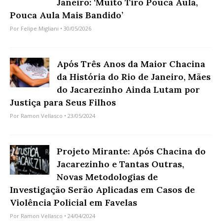
Janeiro: ‘Muito Tiro Pouca Aula,
Pouca Aula Mais Bandido’
Por
Felipe Migliani
• 30/05/2026
Após Três Anos da Maior Chacina
da História do Rio de Janeiro, Mães
do Jacarezinho Ainda Lutam por
Justiça para Seus Filhos
Por
Ramon Vellasco
• 23/05/2024
Projeto Mirante: Após Chacina do
Jacarezinho e Tantas Outras,
Novas Metodologias de
Investigação Serão Aplicadas em Casos de
Violência Policial em Favelas
Por
Ramon Vellasco
• 24/04/2024