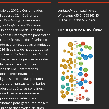
aio de 2010, a
Comunidades
contato@rioonwatch.org.br
lisadoras
(ComCat) lançou
WhatsApp +55.21.998.865.151
oOnWatch
(originalmente
Ri
o
EUA VOIP +1.301.637.7360
pics Neighborhood Watch
, ou
nidades do Rio de Olho nas
CONHEÇA NOSSA HISTÓRIA:
píadas), um programa para trazer
bilidade às vozes das favelas no
odo que antecedeu as Olimpíadas
016. Esse site de notícias, que se
ou uma referência necessária e
ular, apresenta perspectivas das
las sobre transformações
nas do Rio. Com matérias
iadas e profundamente
rligadas–produzidas por uma
ura de jornalistas comunitários,
dores, repórteres solidários,
rvadores internacionais e
quisadores acadêmicos–
balhamos para gerar uma imagem
 precisa das favelas, de suas