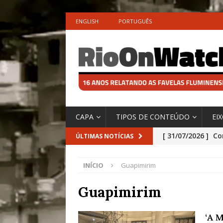
ENGLISH
PORTUGUÊS
CAPA
TIPOS DE CONTEÚDO
EI
[ 31/07/2026 ]
Co
ÚLTIMAS NOTÍCIAS
Impactos das En
INÍCIO
Guapimirim
[ 29/07/2026 ]
No
São o Cadinho e
Guapimirim
Precisamos’, Afi
‘A 
Especial do IPCC