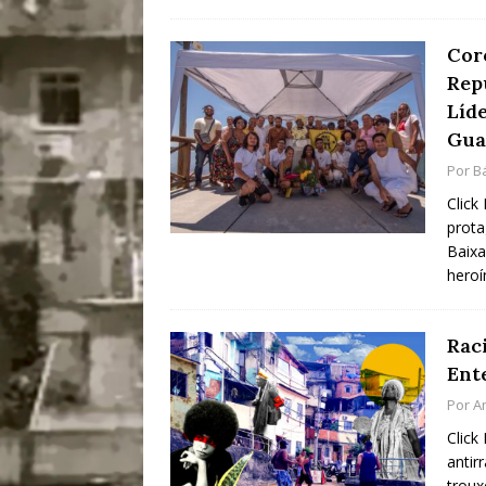
Cor
Rep
Líd
Gua
Por
B
Click
prota
Baixa
heroí
Rac
Ent
Por
A
Click
antir
troux