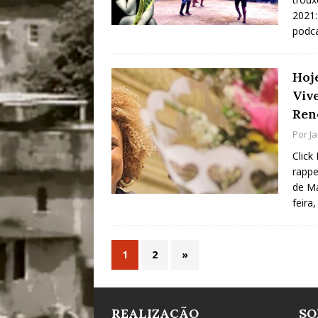
2021:
podc
Hoj
Vive
Ren
Por
J
Click
rappe
de Ma
feira
1
2
»
REALIZAÇÃO
SO