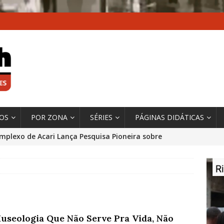
XOS
POR ZONA
SÉRIES
PÁGINAS DIDÁTICAS
mplexo de Acari Lança Pesquisa Pioneira sobre
chentes na Comunidade
DADOS E PESQUISA
 Contexto da Ultrapassagem Climática, ‘As Cidades
 o Fogo que Impulsionam a Mudança de que
rma Autora Coordenadora Principal de Relatório
Museologia Que Não Serve Pra Vida, Não
 Sobre Cidades
*DESTAQUE