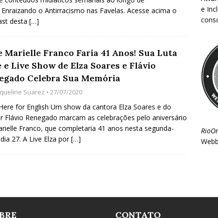
e Inc
 Enraizando o Antirracismo nas Favelas. Acesse acima o
consc
ast desta
[…]
e Marielle Franco Faria 41 Anos! Sua Luta
 e Live Show de Elza Soares e Flávio
egado Celebra Sua Memória
aqueline Suarez
• 27/07/2020
 Here for English Um show da cantora Elza Soares e do
r Flávio Renegado marcam as celebrações pelo aniversário
rielle Franco, que completaria 41 anos nesta segunda-
RioO
, dia 27. A Live Elza por
[…]
Webb
BRE
CONTATO