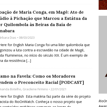
oação de Maria Conga, em Magé: Ato de
údio à Pichação que Marcou a Estátua da
er Quilombola às Beiras da Baía de
nabara
árbara Dias
• 08/03/2023
 Here for English Maria Conga foi uma líder quilombola que
gonizou a luta contra a escravidão na cidade de Magé,
da Fluminense, no início do século XIX. É um exemplo de
na da resistência
[…]
ismo na Favela: Como os Moradores
endem o Preconceito Racial [PODCAST]
manda Botelho
,
Gracilene Firmino
• 22/01/2021
 Here for English Esta matéria faz parte da série do projeto
RioO
racista do RioOnWatch. Conheça o nosso projeto que
Awar
e conteúdos midiáticos semanais ao longo de