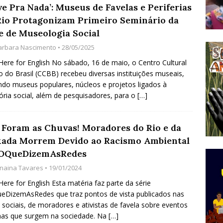
e Pra Nada’: Museus de Favelas e Periferias
do Começou com uma Praça em Ramos [OPINIÃO]
Rio Protagonizam Primeiro Seminário da
e de Museologia Social
arbara Nascimento
• 28/05/2025
tirão Agroecológico com os Povos das Águas Reúne
 Here for English No sábado, 16 de maio, o Centro Cultural
lantio e Inauguração da Feira da Praia do Remanso
 do Brasil (CCBB) recebeu diversas instituições museais,
COBERTURA DE EVENTOS
indo museus populares, núcleos e projetos ligados à
ia social, além de pesquisadores, para o
[…]
ens Fluminenses, Cronicamente Abandonados,
sórcio Nova Via Mobilidade 10 Anos Após Rio2016
 Foram as Chuvas! Moradores do Rio e da
O
xada Morrem Devido ao Racismo Ambiental
OQueDizemAsRedes
anaina Tavares
• 19/01/2024
 Here for English Esta matéria faz parte da série
DizemAsRedes que traz pontos de vista publicados nas
 sociais, de moradores e ativistas de favela sobre eventos
mas que surgem na sociedade. Na
[…]