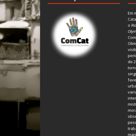
Em m
Cata
o
Ri
Olym
Comu
Olim
visi
perí
de 2
torn
sing
fave
urba
var
inte
mist
mora
obse
pes
tra
mais