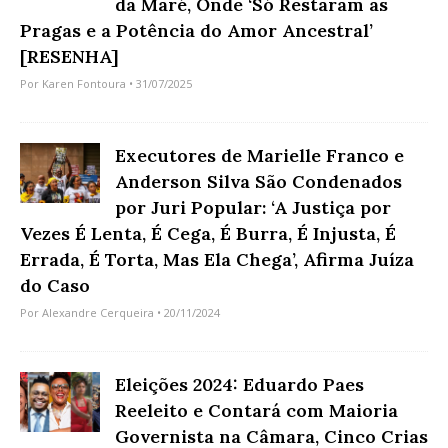
da Maré, Onde ‘Só Restaram as
Pragas e a Potência do Amor Ancestral’
[RESENHA]
Por
Karen Fontoura
• 31/07/2025
Executores de Marielle Franco e
Anderson Silva São Condenados
por Juri Popular: ‘A Justiça por
Vezes É Lenta, É Cega, É Burra, É Injusta, É
Errada, É Torta, Mas Ela Chega’, Afirma Juíza
do Caso
Por
Alexandre Cerqueira
• 20/11/2024
Eleições 2024: Eduardo Paes
Reeleito e Contará com Maioria
Governista na Câmara, Cinco Crias