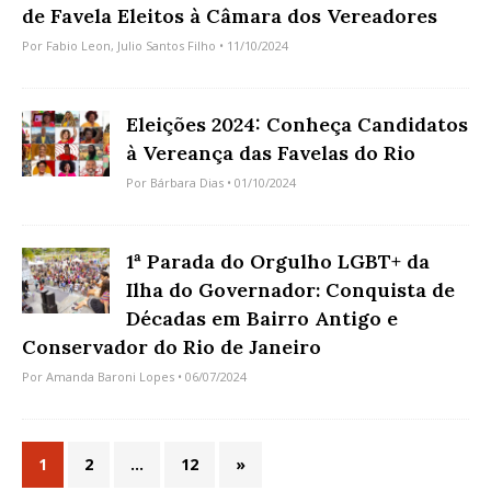
de Favela Eleitos à Câmara dos Vereadores
Por
Fabio Leon
,
Julio Santos Filho
• 11/10/2024
Eleições 2024: Conheça Candidatos
à Vereança das Favelas do Rio
Por
Bárbara Dias
• 01/10/2024
1ª Parada do Orgulho LGBT+ da
Ilha do Governador: Conquista de
Décadas em Bairro Antigo e
Conservador do Rio de Janeiro
Por
Amanda Baroni Lopes
• 06/07/2024
1
2
…
12
»