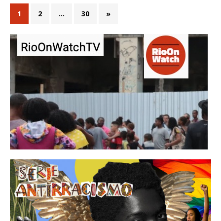
1
2
…
30
»