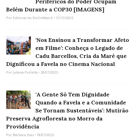
Periféricos do Poder Ocupam
Belém Durante a COP30 [IMAGENS]
Por
Editorial do RioOnWatch
• 31/12/2025
‘Nos Ensinou a Transformar Afeto
em Filme’: Conheça o Legado de
Cadu Barcellos, Cria da Maré que
Dignificou a Favela no Cinema Nacional
Por
Juliana Portella
• 28/07/2025
‘A Gente Só Tem Dignidade
Quando a Favela e a Comunidade
Se Tornam Sustentáveis’: Mutirão
Preserva Agrofloresta no Morro da
Providência
Por
Bárbara Dias
• 18/07/2025