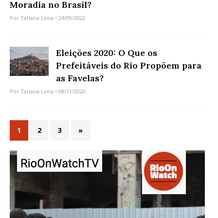
Moradia no Brasil?
Por
Tatiana Lima
• 24/09/2022
Eleições 2020: O Que os
Prefeitáveis do Rio Propõem para
as Favelas?
Por
Tatiana Lima
• 08/11/2020
1
2
3
»