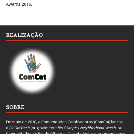
Awards 2016
.
REALIZAÇÃO
SOBRE
Em maio de 2010, a
Comunidades Catalisadoras
(ComCat) lançou
o
RioOnWatch
(originalmente
Ri
o Olympics Neighborhood Watch
, ou
Comunidades do Rio de Olho nas Olimpíadas), um programa para