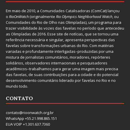
Em maio de 2010, a
Comunidades Catalisadoras
(ComCat) lançou
o
RioOnWatch
(originalmente
Ri
o Olympics Neighborhood Watch
, ou
Comunidades do Rio de Olho nas Olimpíadas), um programa para
trazer visibilidade às vozes das favelas no período que antecedeu
as Olimpíadas de 2016. Esse site de notícias, que se tornou uma
referência necessária e singular, apresenta perspectivas das
favelas sobre transformações urbanas do Rio. Com matérias
variadas e profundamente interligadas–produzidas por uma
mistura de jornalistas comunitários, moradores, repórteres
solidários, observadores internacionais e pesquisadores
acadêmicos–trabalhamos para gerar uma imagem mais precisa
das favelas, de suas contribuições para a cidade e do potencial
desenvolvimento comunitário liderado por favelas no Rio e no
mundo todo.
CONTATO
contato@rioonwatch.org.br
WhatsApp +55.21.998.865.151
EUA VOIP +1.301.637.7360