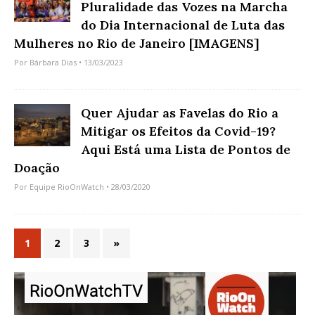
Pluralidade das Vozes na Marcha
do Dia Internacional de Luta das
Mulheres no Rio de Janeiro [IMAGENS]
Por
Bárbara Dias
• 13/03/2023
Quer Ajudar as Favelas do Rio a
Mitigar os Efeitos da Covid-19?
Aqui Está uma Lista de Pontos de
Doação
Por
Equipe RioOnWatch
• 28/03/2020
1
2
3
»