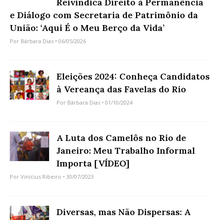
Reivindica Direito à Permanência
e Diálogo com Secretaria de Patrimônio da
União: ‘Aqui É o Meu Berço da Vida’
Por
Bárbara Dias
• 06/05/2026
Eleições 2024: Conheça Candidatos
à Vereança das Favelas do Rio
Por
Bárbara Dias
• 01/10/2024
A Luta dos Camelôs no Rio de
Janeiro: Meu Trabalho Informal
Importa [VÍDEO]
Por
Vinícius Ribeiro
• 30/07/2023
Diversas, mas Não Dispersas: A