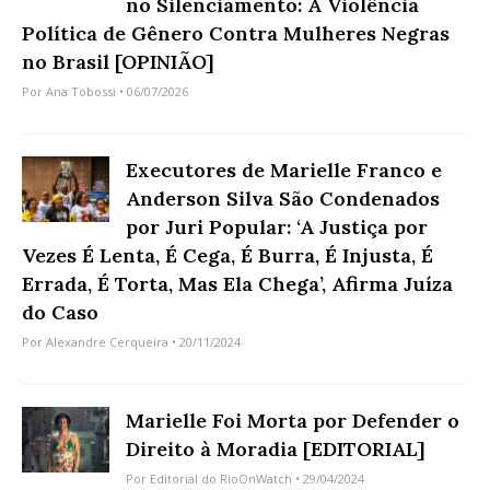
no Silenciamento: A Violência
Política de Gênero Contra Mulheres Negras
no Brasil [OPINIÃO]
Por
Ana Tobossi
• 06/07/2026
Executores de Marielle Franco e
Anderson Silva São Condenados
por Juri Popular: ‘A Justiça por
Vezes É Lenta, É Cega, É Burra, É Injusta, É
Errada, É Torta, Mas Ela Chega’, Afirma Juíza
do Caso
Por
Alexandre Cerqueira
• 20/11/2024
Marielle Foi Morta por Defender o
Direito à Moradia [EDITORIAL]
Por
Editorial do RioOnWatch
• 29/04/2024