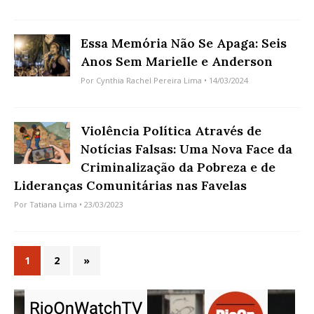
Essa Memória Não Se Apaga: Seis
Anos Sem Marielle e Anderson
Por
Cynthia Rachel Pereira Lima
• 14/03/2024
Violência Política Através de
Notícias Falsas: Uma Nova Face da
Criminalização da Pobreza e de
Lideranças Comunitárias nas Favelas
Por
Tatiana Lima
• 23/03/2023
1
2
»