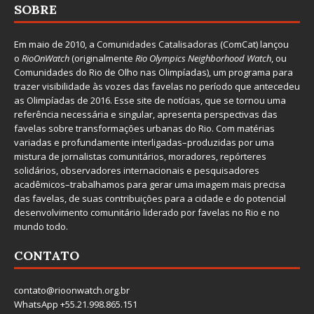
SOBRE
Em maio de 2010, a
Comunidades Catalisadoras
(ComCat) lançou
o
RioOnWatch
(originalmente
Ri
o Olympics Neighborhood Watch
, ou
Comunidades do Rio de Olho nas Olimpíadas), um programa para
trazer visibilidade às vozes das favelas no período que antecedeu
as Olimpíadas de 2016. Esse site de notícias, que se tornou uma
referência necessária e singular, apresenta perspectivas das
favelas sobre transformações urbanas do Rio. Com matérias
variadas e profundamente interligadas–produzidas por uma
mistura de jornalistas comunitários, moradores, repórteres
solidários, observadores internacionais e pesquisadores
acadêmicos–trabalhamos para gerar uma imagem mais precisa
das favelas, de suas contribuições para a cidade e do potencial
desenvolvimento comunitário liderado por favelas no Rio e no
mundo todo.
CONTATO
contato@rioonwatch.org.br
WhatsApp +55.21.998.865.151