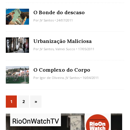
O Bonde do descaso
Por
JV Santos
• 24/07/2011
Urbanização Maliciosa
Por
JV Santos
,
Valnei Succo
• 17/05/2011
O Complexo do Corpo
Por
Igor de Oliveira
,
JV Santos
• 16/04/2011
1
2
»