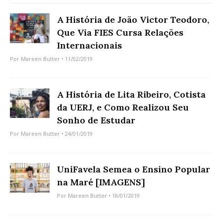
A História de João Victor Teodoro,
Que Via FIES Cursa Relações
Internacionais
Por
Mareen Butter
• 11/02/2019
A História de Lita Ribeiro, Cotista
da UERJ, e Como Realizou Seu
Sonho de Estudar
Por
Mareen Butter
• 24/01/2019
UniFavela Semea o Ensino Popular
na Maré [IMAGENS]
Por
Mareen Butter
• 18/01/2019