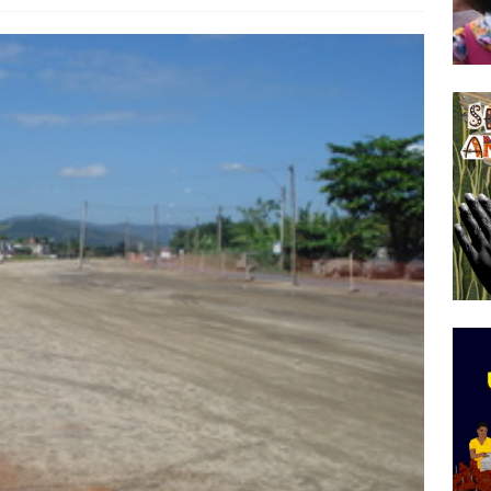
do Começou com uma Praça em Ramos [OPINIÃO]
tirão Agroecológico com os Povos das Águas Reúne
lantio e Inauguração da Feira da Praia do Remanso
COBERTURA DE EVENTOS
ens Fluminenses, Cronicamente Abandonados,
sórcio Nova Via Mobilidade 10 Anos Após Rio2016
O