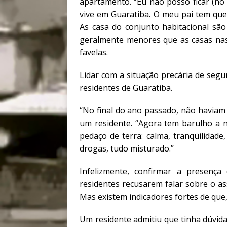
apartamento. “Eu não posso ficar (no
vive em Guaratiba. O meu pai tem que 
As casa do conjunto habitacional sã
geralmente menores que as casas nas
favelas.
Lidar com a situação precária de seg
residentes de Guaratiba.
“No final do ano passado, não haviam
um residente. “Agora tem barulho a n
pedaço de terra: calma, tranqüilidade
drogas, tudo misturado.”
Infelizmente, confirmar a presença
residentes recusarem falar sobre o as
Mas existem indicadores fortes de que, 
Um residente admitiu que tinha dúvid