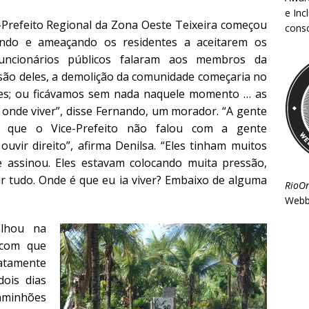
e Inc
refeito Regional da Zona Oeste Teixeira começou
consc
nando e ameaçando os residentes a aceitarem os
funcionários públicos falaram aos membros da
ão deles, a demolição da comunidade começaria no
ves; ou ficávamos sem nada naquele momento … as
 onde viver”, disse Fernando, um morador. “A gente
r que o Vice-Prefeito não falou com a gente
uvir direito”, afirma Denilsa. “Eles tinham muitos
 assinou. Eles estavam colocando muita pressão,
ar tudo. Onde é que eu ia viver? Embaixo de alguma
RioO
Webb
lhou na
 com que
iatamente
dois dias
aminhões