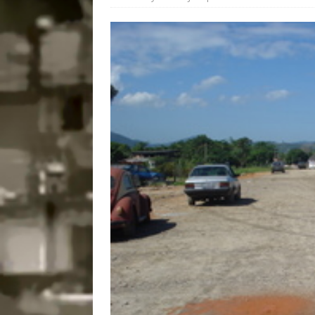
[ 28/07/2026 ]
Tu
#OLHONAMÍDIA
[ 27/07/2026 ]
Mu
Coletivos para P
em Suruí, Magé
[ 04/08/2026 ]
Tr
Passam para Con
#OLHONOLEGAD