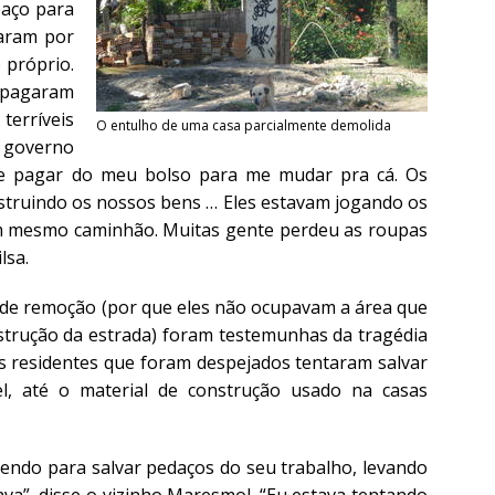
paço para
naram por
 próprio.
 pagaram
erríveis
O entulho de uma casa parcialmente demolida
governo
 que pagar do meu bolso para me mudar pra cá. Os
truindo os nossos bens … Eles estavam jogando os
um mesmo caminhão. Muitas gente perdeu as roupas
lsa.
o de remoção (por que eles não ocupavam a área que
nstrução da estrada) foram testemunhas da tragédia
 residentes que foram despejados tentaram salvar
el, até o material de construção usado na casas
rendo para salvar pedaços do seu trabalho, levando
ava”, disse o vizinho Maresmol. “Eu estava tentando