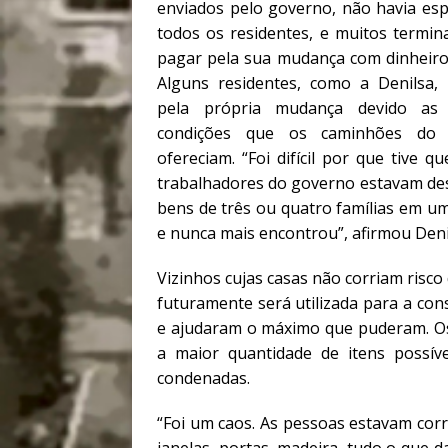
enviados pelo governo, não havia es
todos os residentes, e muitos termi
pagar pela sua mudança com dinheiro
Alguns residentes, como a Denilsa,
pela própria mudança devido as t
condições que os caminhões do 
ofereciam. “Foi difícil por que tive
trabalhadores do governo estavam des
bens de três ou quatro famílias em 
e nunca mais encontrou”, afirmou Deni
Vizinhos cujas casas não corriam risc
futuramente será utilizada para a co
e ajudaram o máximo que puderam. Os
a maior quantidade de itens possív
condenadas.
“Foi um caos. As pessoas estavam cor
janelas, portas, madeira, tudo o que d