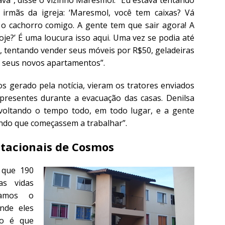
irmãs da igreja: ‘Maresmol, você tem caixas? Vá
o cachorro comigo. A gente tem que sair agora! A
oje?’ É uma loucura isso aqui. Uma vez se podia até
, tentando vender seus móveis por R$50, geladeiras
m seus novos apartamentos”.
s gerado pela notícia, vieram os tratores enviados
 presentes durante a evacuação das casas. Denilsa
voltando o tempo todo, em todo lugar, e a gente
ando que começassem a trabalhar”.
itacionais de Cosmos
 que 190
as vidas
tamos o
nde eles
ão é que