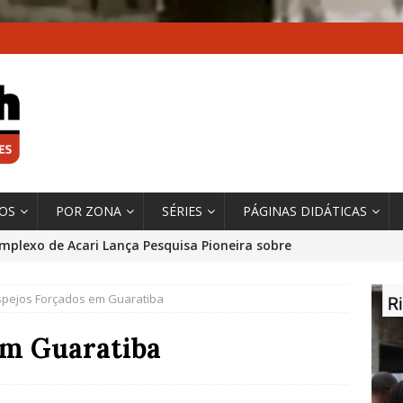
XOS
POR ZONA
SÉRIES
PÁGINAS DIDÁTICAS
mplexo de Acari Lança Pesquisa Pioneira sobre
chentes na Comunidade
DADOS E PESQUISA
pejos Forçados em Guaratiba
 Contexto da Ultrapassagem Climática, ‘As Cidades
 o Fogo que Impulsionam a Mudança de que
em Guaratiba
rma Autora Coordenadora Principal de Relatório
 Sobre Cidades
*DESTAQUE