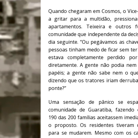
Quando chegaram em Cosmos, o Vice-P
a gritar para a multidão, pressio
apartamentos. Teixeira e outros 
comunidade que independente da decis
dia seguinte. “Ou pegávamos as cha
pessoas tinham medo de ficar sem ter
estava completamente perdido po
diretamente. A gente não podia nem o
papéis; a gente não sabe nem o que
dizendo que os tratores iriam derrub
ponte?”
Uma sensação de pânico se espa
comunidade de Guaratiba, fazendo
190 das 200 famílias aceitassem imed
o proposto. Os residentes tiveram 
para se mudarem. Mesmo com os c