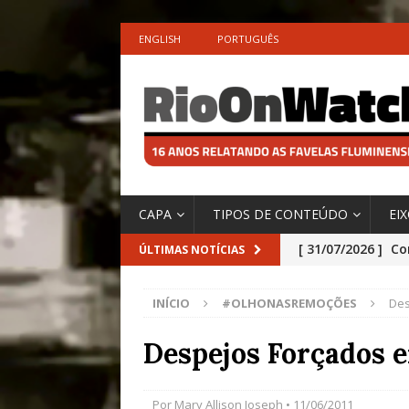
ENGLISH
PORTUGUÊS
CAPA
TIPOS DE CONTEÚDO
EI
[ 31/07/2026 ]
Co
ÚLTIMAS NOTÍCIAS
Impactos das En
INÍCIO
#OLHONASREMOÇÕES
Des
[ 29/07/2026 ]
No
São o Cadinho e
Despejos Forçados 
Precisamos’, Afi
Especial do IPCC
Por
Mary Allison Joseph
• 11/06/2011