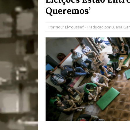
Queremos’
[ 28/07/2026 ]
Tu
#OLHONAMÍDIA
Por
Nour El-Youssef
• Tradução por
Luana Ga
[ 27/07/2026 ]
Mu
Coletivos para P
em Suruí, Magé
[ 04/08/2026 ]
Tr
Passam para Con
#OLHONOLEGAD