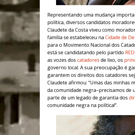
Representando uma mudança important
política, diversos candidatos moradore
Claudete da Costa viveu como moradora
família se estabeleceu na
Cidade de De
para o Movimento Nacional dos Catador
está se candidatando pelo partido
REDE
as vozes dos
catadores
de lixo, os
princ
governo local. A sua preocupação é gara
garantem os direitos dos catadores se
Claudete afirmou: “Umas das minhas mo
da comunidade negra–precisamos de 
parte de um legado de garantia dos
di
comunidade negra na política!”.