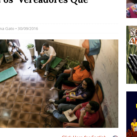
do Começou com uma Praça em Ramos [OPINIÃO]
ma Gato
• 30/09/2016
tirão Agroecológico com os Povos das Águas Reúne
lantio e Inauguração da Feira da Praia do Remanso
COBERTURA DE EVENTOS
ens Fluminenses, Cronicamente Abandonados,
sórcio Nova Via Mobilidade 10 Anos Após Rio2016
O