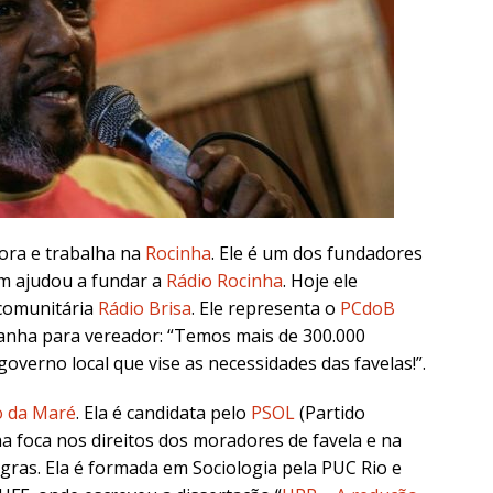
mora e trabalha na
Rocinha
. Ele é um dos fundadores
ém ajudou a fundar a
Rádio Rocinha
. Hoje ele
 comunitária
Rádio Brisa
. Ele representa o
PCdoB
panha para vereador: “Temos mais de 300.000
erno local que vise as necessidades das favelas!”.
 da Maré
. Ela é candidata pelo
PSOL
(Partido
a foca nos direitos dos moradores de favela e na
ras. Ela é formada em Sociologia pela PUC Rio e