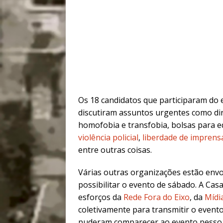
Os 18 candidatos que participaram do 
discutiram assuntos urgentes como dir
homofobia e transfobia, bolsas para 
violência policial
,
liberdade de imprens
entre outras coisas.
Várias outras organizações estão env
possibilitar o evento de sábado. A Cas
esforços da
Rede Fora do Eixo
, da
Mídi
coletivamente para transmitir o event
puderam comparecer ao evento pessoa