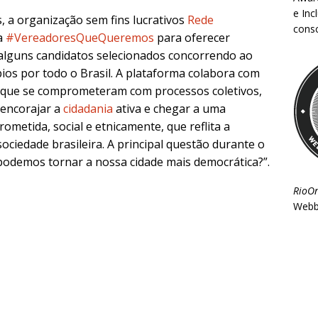
e Inc
, a organização sem fins lucrativos
Rede
consc
a
#VereadoresQueQueremos
para oferecer
a alguns candidatos selecionados concorrendo ao
ios por todo o Brasil. A plataforma colabora com
os que se comprometeram com processos coletivos,
 encorajar a
cidadania
ativa e chegar a uma
metida, social e etnicamente, que reflita a
 sociedade brasileira. A principal questão durante o
 podemos tornar a nossa cidade mais democrática?”.
RioO
Webb