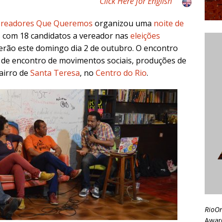
Click Here for English
readores Que Queremos
organizou uma
noite de
s
com 18 candidatos a vereador nas
eleições
erão este domingo dia 2 de outubro. O encontro
 de encontro de movimentos sociais, produções de
bairro de
Santa Teresa
, no
Centro do Rio
.
RioO
Awar