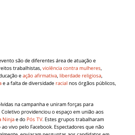
evento são de diferentes área de atuação e
eitos trabalhistas,
violência contra mulheres
,
educação e
ação afirmativa
,
liberdade religiosa
,
a
e a falta de diversidade
racial
nos órgãos públicos,
olvidas na campanha e uniram forças para
a Coletivo providenciou o espaço em união aos
a Ninja
e do
Pós TV
. Estes grupos trabalharam
o ao vivo pelo Facebook. Espectadores que não
lmente, enviaram perguntas aos candidatos em