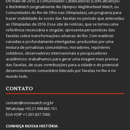
Em maio de 2010, a
Comunidades Catalisadoras
(ComCat) lançou
o
RioOnWatch
(originalmente
Ri
o Olympics Neighborhood Watch
, ou
Comunidades do Rio de Olho nas Olimpíadas), um programa para
trazer visibilidade às vozes das favelas no período que antecedeu
as Olimpíadas de 2016. Esse site de notícias, que se tornou uma
referência necessária e singular, apresenta perspectivas das
favelas sobre transformações urbanas do Rio. Com matérias
variadas e profundamente interligadas–produzidas por uma
mistura de jornalistas comunitários, moradores, repórteres
solidários, observadores internacionais e pesquisadores
acadêmicos–trabalhamos para gerar uma imagem mais precisa
das favelas, de suas contribuições para a cidade e do potencial
desenvolvimento comunitário liderado por favelas no Rio e no
mundo todo.
CONTATO
contato@rioonwatch.org.br
WhatsApp +55.21.998.865.151
EUA VOIP +1.301.637.7360
CONHEÇA NOSSA HISTÓRIA: