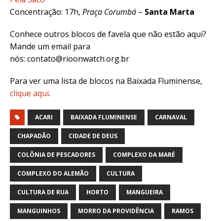
Concentração: 17h,
Praça Corumbá
–
Santa Marta
Conhece outros blocos de favela que não estão aqui?
Mande um email para
nós: contato@rioonwatch.org.br
Para ver uma lista de blocos na Baixada Fluminense,
clique aqui
.
ACARI
BAIXADA FLUMINENSE
CARNAVAL
CHAPADÃO
CIDADE DE DEUS
COLÔNIA DE PESCADORES
COMPLEXO DA MARÉ
COMPLEXO DO ALEMÃO
CULTURA
CULTURA DE RUA
HORTO
MANGUEIRA
MANGUINHOS
MORRO DA PROVIDÊNCIA
RAMOS