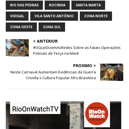
RIO DAS PEDRAS
ROCINHA
SANTA MARTA
VIDIGAL
VILA SANTO ANTÔNIO
ZONA NORTE
ZONA OESTE
ZONA SUL
ANTERIOR
#OQueDizemAsRedes Sobre as Fatais Operações
Policiais de Terça na Maré
PRÓXIMO
Neste Carnaval Aumentam Evidências da Guerra
Crivella x Cultura Popular Afro-Brasileira