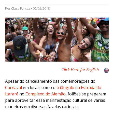
Por
Clara Ferraz
• 09/02/2018
Click Here for English
Apesar do cancelamento das comemorações do
Carnaval
em locais como o
triângulo da Estrada do
Itararé
no
Complexo do Alemão
, foliões se preparam
para aproveitar essa manifestação cultural de várias
maneiras em diversas favelas cariocas.