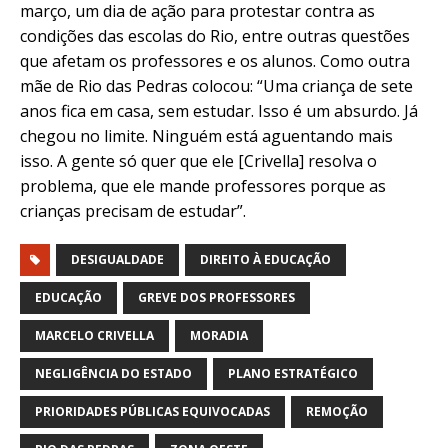
março, um dia de ação para protestar contra as
condições das escolas do Rio, entre outras questões
que afetam os professores e os alunos. Como outra
mãe de Rio das Pedras colocou: “
Uma criança de sete
anos fica em casa, sem estudar. Isso é um absurdo. Já
chegou no limite. Ninguém está aguentando mais
isso. A gente só quer que ele
[Crivella]
resolva o
problema, que ele mande professores porque as
crianças precisam de estudar”.
DESIGUALDADE
DIREITO À EDUCAÇÃO
EDUCAÇÃO
GREVE DOS PROFESSORES
MARCELO CRIVELLA
MORADIA
NEGLIGÊNCIA DO ESTADO
PLANO ESTRATÉGICO
PRIORIDADES PÚBLICAS EQUIVOCADAS
REMOÇÃO