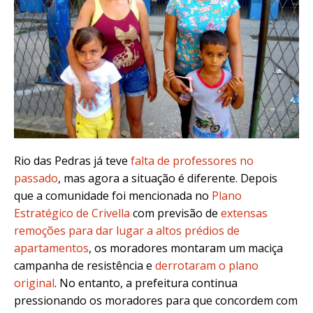
Rio das Pedras já teve
falta de professores no
passado
, mas agora a situação é diferente. Depois
que a comunidade foi mencionada no
Plano
Estratégico de Crivella
com previsão de
extensas
remoções para dar lugar a altos prédios de
apartamentos
, os moradores montaram um maciça
campanha de resistência e
derrotaram o plano
original
. No entanto, a prefeitura continua
pressionando os moradores para que concordem com