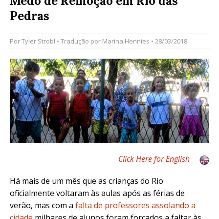
Medo de Remoção em Rio das
Pedras
Por
Tyler Strobl
• Tradução por
Marina Hennies
• 28/03/2018
Click Here for English
Há mais de um mês que as crianças do Rio
oficialmente voltaram às aulas após as férias de
verão, mas com a
falta de professores assolando a
cidade
milhares de alunos foram forçados a faltar às