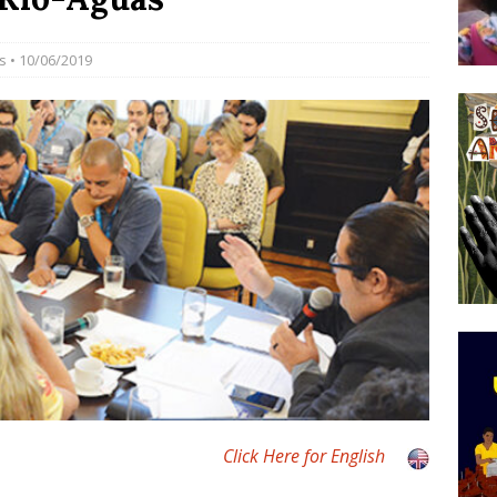
do Começou com uma Praça em Ramos [OPINIÃO]
s
• 10/06/2019
tirão Agroecológico com os Povos das Águas Reúne
lantio e Inauguração da Feira da Praia do Remanso
COBERTURA DE EVENTOS
ens Fluminenses, Cronicamente Abandonados,
sórcio Nova Via Mobilidade 10 Anos Após Rio2016
O
Click Here for English