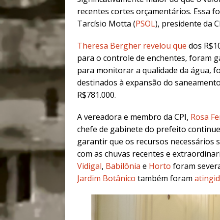
recentes cortes orçamentários. Essa f
Tarcísio Motta (
PSOL
), presidente da 
Theresa Bergher revelou que
dos R$10
para o controle de enchentes, foram g
para monitorar a qualidade da água, f
destinados à expansão do saneamento
R$781.000.
A vereadora e membro da CPI,
Rosa Fe
chefe de gabinete do prefeito continu
garantir que os recursos necessários s
com as chuvas recentes e extraordina
Vidigal
,
Babilônia
e
Horto
foram severa
Jardim Botânico
também foram
atingi