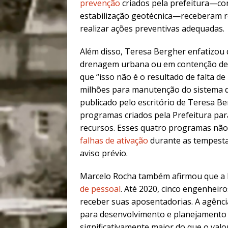
prevenção
criados pela prefeitura—co
estabilização geotécnica—receberam r
realizar ações preventivas adequadas.
Além disso, Teresa Bergher enfatizou
drenagem urbana ou em contenção de 
que “isso não é o resultado de falta d
milhões para manutenção do sistema 
publicado pelo escritório de Teresa B
programas criados pela Prefeitura pa
recursos. Esses quatro programas nã
falhas de ativação
durante as tempesta
aviso prévio.
Marcelo Rocha também afirmou que a 
de pessoal
. Até 2020, cinco engenhei
receber suas aposentadorias. A agência
para desenvolvimento e planejamento 
significativamente maior do que o valo