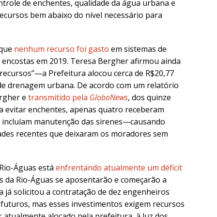
ntrole de enchentes, qualidade da água urbana e
ecursos bem abaixo do nível necessário para
 que
nenhum recurso foi gasto
em sistemas de
encostas em 2019. Teresa Bergher afirmou ainda
e recursos”—a Prefeitura alocou cerca de R$20,77
de drenagem urbana. De acordo com um relatório
ergher e
transmitido pela
GloboNews
, dos quinze
ra evitar enchentes, apenas quatro receberam
o incluíam manutenção das sirenes—causando
des recentes que deixaram os moradores sem
Rio-Águas está
enfrentando atualmente um déficit
ros da Rio-Águas se aposentarão e começarão a
 já solicitou a contratação de dez engenheiros
futuros, mas esses investimentos exigem recursos
r atualmente alocado pela prefeitura, à luz dos