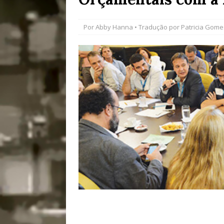
[ 28/07/2026 ]
Tu
Por
Abby Hanna
• Tradução por
Patricia Gome
#OLHONAMÍDIA
[ 27/07/2026 ]
Mu
Coletivos para P
em Suruí, Magé
[ 04/08/2026 ]
Tr
Passam para Con
#OLHONOLEGAD