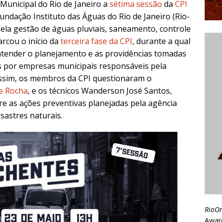
Municipal do Rio de Janeiro a
sétima sessão
da
CPI
undação Instituto das Águas do Rio de Janeiro (Rio-
ela gestão de águas pluviais, saneamento, controle
rcou o início da
terceira fase da CPI
, durante a qual
tender o planejamento e as providências tomadas
s por empresas municipais responsáveis pela
ssim, os membros da CPI questionaram o
e Rocha
, e os técnicos Wanderson José Santos,
e as ações preventivas planejadas pela agência
sastres naturais.
RioO
Awar